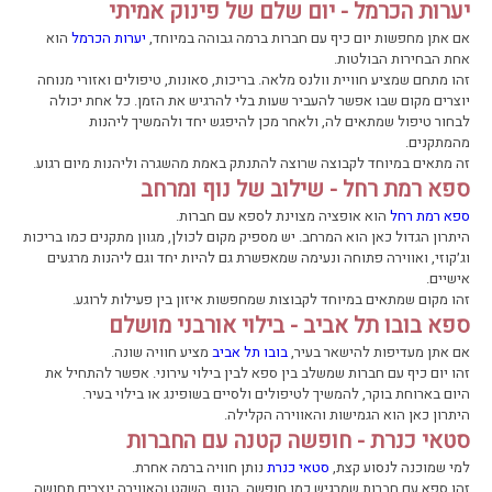
יערות הכרמל - יום שלם של פינוק אמיתי
אם אתן מחפשות יום כיף עם חברות ברמה גבוהה במיוחד,
יערות הכרמל
הוא
אחת הבחירות הבולטות.
זהו מתחם שמציע חוויית וולנס מלאה. בריכות, סאונות, טיפולים ואזורי מנוחה
יוצרים מקום שבו אפשר להעביר שעות בלי להרגיש את הזמן. כל אחת יכולה
לבחור טיפול שמתאים לה, ולאחר מכן להיפגש יחד ולהמשיך ליהנות
מהמתקנים.
זה מתאים במיוחד לקבוצה שרוצה להתנתק באמת מהשגרה וליהנות מיום רגוע.
ספא רמת רחל - שילוב של נוף ומרחב
ספא רמת רחל
הוא אופציה מצוינת לספא עם חברות.
היתרון הגדול כאן הוא המרחב. יש מספיק מקום לכולן, מגוון מתקנים כמו בריכות
וג׳קוזי, ואווירה פתוחה ונעימה שמאפשרת גם להיות יחד וגם ליהנות מרגעים
אישיים.
זהו מקום שמתאים במיוחד לקבוצות שמחפשות איזון בין פעילות לרוגע.
ספא בובו תל אביב - בילוי אורבני מושלם
אם אתן מעדיפות להישאר בעיר,
בובו תל אביב
מציע חוויה שונה.
זהו יום כיף עם חברות שמשלב בין ספא לבין בילוי עירוני. אפשר להתחיל את
היום בארוחת בוקר, להמשיך לטיפולים ולסיים בשופינג או בילוי בעיר.
היתרון כאן הוא הגמישות והאווירה הקלילה.
סטאי כנרת - חופשה קטנה עם החברות
למי שמוכנה לנסוע קצת,
סטאי כנרת
נותן חוויה ברמה אחרת.
זהו ספא עם חברות שמרגיש כמו חופשה. הנוף, השקט והאווירה יוצרים תחושה