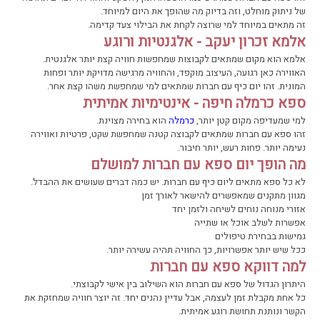
של ניתוק מוחלט, וזה בדיוק מה שהופך את היום למיוחד.
זה מתאים במיוחד למי שרוצה לקחת את הבילוי צעד קדימה.
אלמא זכרון יעקב - אלגנטיות ורוגע
אלמא הוא מקום שמתאים לקבוצות שמחפשות חוויה קצת יותר אלגנטית.
האווירה כאן רגועה, העיצוב מוקפד, והחוויה מרגישה מדויקת יותר ופחות
המונית. זהו יום כיף עם חברות שמתאים למי שמחפשת משהו קצת אחר.
ספא כרמלה חיפה - אינטימיות אמיתית
למי שמעדיפה מקום קטן יותר,
כרמלה
הוא בחירה מצוינת.
זהו ספא עם חברות שמתאים לקבוצה קטנה שמחפשת שקט, פרטיות ואווירה
נעימה יותר. פחות רעש, יותר חיבור.
מה הופך יום ספא עם חברות למושלם
לא כל ספא מתאים ליום כיף עם חברות. יש כמה דברים שעושים את ההבדל.
מגוון מתקנים שמאפשרים להישאר לאורך זמן
אזורי מנוחה נוחים לשיחה ולזמן יחד
אפשרות לשלב אוכל או שתייה
גמישות בבחירת טיפולים
ככל שיש יותר אפשרויות, כך החוויה תהיה עשירה יותר.
למה דווקא ספא עם חברות
היתרון הגדול של ספא עם חברות הוא השילוב בין אישי לקבוצתי.
כל אחת מקבלת זמן לעצמה, אבל עדיין נהנים יחד. זה יוצר חוויה שמחזקת את
הקשר ונותנת תחושת רוגע אמיתית.