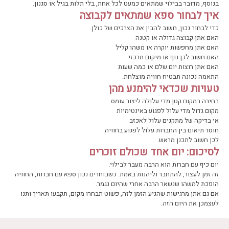
בנוסף, מדובר בבילוי שמתאים כמעט לכל אחת, בלי תלות בגיל או סגנון.
איך לבחור ספא שמתאים לקבוצה
כדי לבחור נכון, חשוב להבין את הצרכים של כולן.
האם אתן קבוצה גדולה או קטנה
האם אתן מחפשות יוקרה או משהו קליל
האם חשוב לכן נוף או מיקום מרכזי
האם אתן רוצות יום שלם או כמה שעות
התאמה נכונה תבטיח חוויה מוצלחת.
טעויות שכדאי להימנע מהן
בחירה במקום קטן מדי עלולה ליצור עומס
מקום גדול מדי עלול לפגוע באינטימיות
אי בדיקה של מתקנים עלול לאכזב
חוסר תיאום בין החברות עלול לפגוע בחוויה
לכן חשוב לתכנן מראש.
לסיכום: יום אחד שכולם זוכרים
יום כיף עם חברות הוא הרבה מעבר לבילוי.
זה זמן לעצור, להתחבר וליהנות באמת. כשבוחרים נכון ספא עם חברות, החוויה
הופכת למשהו שנשאר הרבה אחרי שהיום נגמר.
אם גם אתן מרגישות שהגיע הזמן לזה, פשוט תבחרו מקום, תקבעו תאריך ותנו
לעצמכן את היום הזה.