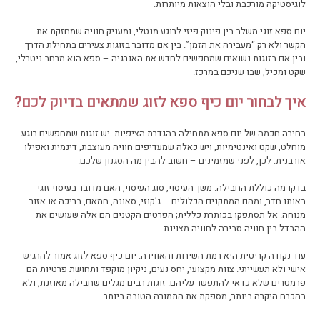
לוגיסטיקה מורכבת ובלי הוצאות מיותרות.
יום ספא זוגי משלב בין פינוק פיזי לרוגע מנטלי, ומעניק חוויה שמחזקת את
הקשר ולא רק “מעבירה את הזמן”. בין אם מדובר בזוגות צעירים בתחילת הדרך
ובין אם בזוגות נשואים שמחפשים לחדש את האנרגיה – ספא הוא מרחב ניטרלי,
שקט ומכיל, שבו שניכם במרכז.
איך לבחור יום כיף ספא לזוג שמתאים בדיוק לכם?
בחירה חכמה של יום ספא מתחילה בהגדרת הציפיות. יש זוגות שמחפשים רוגע
מוחלט, שקט ואינטימיות, ויש כאלה שמעדיפים חוויה מעוצבת, דינמית ואפילו
אורבנית. לכן, לפני שמזמינים – חשוב להבין מה הסגנון שלכם.
בדקו מה כוללת החבילה: משך העיסוי, סוג העיסוי, האם מדובר בעיסוי זוגי
באותו חדר, ומהם המתקנים הכלולים – ג’קוזי, סאונה, חמאם, בריכה או אזור
מנוחה. אל תסתפקו בכותרת כללית; הפרטים הקטנים הם אלה שעושים את
ההבדל בין חוויה סבירה לחוויה מצוינת.
עוד נקודה קריטית היא רמת השירות והאווירה. יום כיף ספא לזוג אמור להרגיש
אישי ולא תעשייתי. צוות מקצועי, יחס נעים, ניקיון מוקפד ותחושת פרטיות הם
פרמטרים שלא כדאי להתפשר עליהם. זוגות רבים מגלים שחבילה מאוזנת, ולא
בהכרח היקרה ביותר, מספקת את התמורה הטובה ביותר.