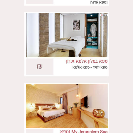
וספא אדוה
ספא במלון אלמא זכרון
מתחם הספא באלמא הנו גדול, יוקרתי ומפואר,
₪
יעקב
ספא יחיד - ספא אלמא
הפועל בסטנדרטים הגבוהים ביותר של שירות
ומקצועיות
My Jerusalem Spa (ספא