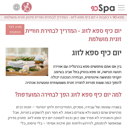
»
»
ספא 90
כתבות
יום כיף ספא לזוג - המדריך לבחירת חוויית פינוק זוגית מושלמת
חזרה לכל
יום כיף ספא לזוג - המדריך לבחירת חוויית פינוק
הכתבות
זוגית מושלמת
יום כיף ספא לזוג
בין אם אתם מחפשים ספא בהרצליה עם אווירה
רגועה ונגישה, או ספא בוטיק בתל אביב בעיצוב
יוקרתי ותחושה אינטימית, הבחירה הנכונה יכולה
להפוך כמה שעות פנויות לחוויה זוגית משמעותית ומטעינת אנרגיה
.
למה יום כיף ספא לזוג הפך לבחירה המועדפת
?
בשגרה עמוסה של עבודה, מסכים, התחייבויות ולחץ יומיומי – זוגות רבים
מרגישים שהם כמעט ולא עוצרים באמת. לא חסר רצון להשקיע בזוגיות, אבל
הזמן והאנרגיה לא תמיד שם. כאן נכנס לתמונה יום כיף ספא לזוג: פתרון מדויק
שמאפשר להתנתק, להירגע ולחוות זמן איכות אמיתי – בלי טיסות, בלי