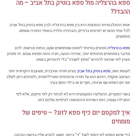
ספא בהרצליה מול ספא בוטיק בתל אביב – מה
ההבדל?
אחת ההתלבטויות הנפוצות היא בין ספא בהרצליה לבין ספא בוטיק בתל אביב.
לכל אחד מהם יש יתרונות ברורים, והבחירה תלויה באופי החוויה שאתם
מחפשים.
ספא בהרצליה
מתאים במיוחד לזוגות שמחפשים שקט, נוחות ונגישות. לרוב
מדובר במתחמים מרווחים יותר, אווירה רגועה, חניה נוחה ופחות עומס. זה פתרון
מצוין למי שרוצה להרגיש “מחוץ לשגרה” בלי להתרחק באמת.
לעומת זאת,
ספא בוטיק בתל אביב
מציע חוויה אורבנית, מעוצבת ויוקרתית יותר.
העיצוב מוקפד, הדגש הוא על חוויה אינטימית וסטייליסטית, ולעיתים ניתן לשלב
את יום הספא עם ארוחה, חוף ים או בילוי נוסף בעיר.
בשני המקרים, ההמלצה המקצועית היא לא לבחור רק לפי מיקום, אלא לפי
החבילה עצמה, רמת השירות וההתאמה לציפיות שלכם כזוג.
איך למקסם יום כיף ספא לזוג? – טיפים של
מומחים
כדי שיום הספא לא יהפוך לעוד "וי" ביומן, חשוב להגיע אליו בגישה הנכונה.