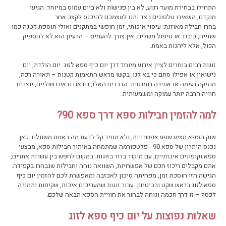
התחילו בבחירת מועד רגוע, לא בין פגישות ולא ביום עמוס במיוחד. הגיעו
מוקדם, השאירו טלפונים בצד ותנו לעצמכם להיכנס לקצב אחר.
בחרו חבילה מאוזנת: עיסוי איכותי, זמן חופשי במתקנים ואולי תוספת קטנה כמו
שתייה, כיבוד או טיפול משלים. אין צורך להעמיס – הרעיון הוא לא להספיק
הכול, אלא ליהנות באמת.
זוגות רבים בוחרים לציין אירוע מיוחד דרך יום כיף ספא לזוג: יום הולדת, יום
נישואין או אפילו סתם כי בא לנו. בקשו מראש התאמות קטנות – תאורה רכה,
מוזיקה נעימה או אווירה רומנטית. הדברים האלו, גם אם נראים שוליים, יוצרים
חוויה הרבה יותר עמוקה ומשמעותית.
למה להזמין חבילות ספא דרך ספא 90?
שוק הספא מציע שפע אפשרויות, ולא תמיד קל לדעת מה באמת משתלם. כאן
נכנס היתרון של ספא 90 - פלטפורמה שמתמחה באיתור חבילות ספא, מבצעי
ספא וקופונים איכותיים, עם מיקוד ברור בזוגות. במקום לחפש בין עשרות אתרים,
אתם מקבלים ריכוז חכם של אפשרויות, השוואה נוחה וחבילות שנבחרו בקפידה.
הגישה הזו חוסכת זמן, מפחיתה סיכון לאכזבה ומאפשרת לכם להזמין יום כיף
ספא לזוג בראש שקט ובביטחון. עבור זוגות שמעריכים איכות, שקיפות ותמורה
לכסף – זו דרך חכמה ונוחה לבחור את חוויית הספא הבאה שלכם.
שאלות נפוצות על יום כיף ספא לזוג