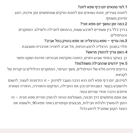
1.למי מתאים יום כיף ספא לזוג
?
לזוגות צעירים, זוגות נשואים וגם לזוגות ותיקים שמחפשים זמן איכות, רוגע
ופינוק משותף.
2.כמה זמן נמשך יום ספא זוגי
?
בדרך כלל בין שעתיים לארבע שעות, בהתאם לחבילה ולשילוב המתקנים
והטיפולים.
3.מה עדיף – ספא בהרצליה או ספא בוטיק בתל אביב
?
תלוי בסגנון: הרצליה לרוגע ונוחות, תל אביב לחוויה אורבנית ומעוצבת.
4.האם צריך להזמין מראש
?
כן. בעיקר בסופי שבוע וחגים, הזמנה מוקדמת מבטיחה זמינות ושקט נפשי.
5.איך יודעים שהחבילה משתלמת
?
בודקים פירוט מלא של הטיפולים, משך העיסוי, המתקנים הכלולים וביקורות של
לקוחות.
לסיכום, יום כיף ספא לזוג הוא הרבה מעבר לפינוק – זו הזדמנות לעצור, לנשום
ולהשקיע בקשר. כשבוחרים נכון את החבילה, המיקום והאווירה, החוויה נשארת
איתכם הרבה אחרי שהיום נגמר.
אם אתם מחפשים דרך חכמה, משתלמת ונוחה להזמין חוויית ספא זוגית – זה
הזמן להמשיך ולגלות חבילות, מבצעים וקופונים באתר ספא 90, ולעשות את
הצעד הקטן שמוביל לרוגע גדול.