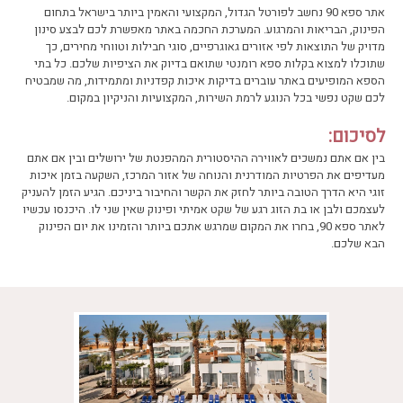
אתר ספא 90 נחשב לפורטל הגדול, המקצועי והאמין ביותר בישראל בתחום
הפינוק, הבריאות והמרגוע. המערכת החכמה באתר מאפשרת לכם לבצע סינון
מדויק של התוצאות לפי אזורים גאוגרפיים, סוגי חבילות וטווחי מחירים, כך
שתוכלו למצוא בקלות ספא רומנטי שתואם בדיוק את הציפיות שלכם. כל בתי
הספא המופיעים באתר עוברים בדיקות איכות קפדניות ומתמידות, מה שמבטיח
לכם שקט נפשי בכל הנוגע לרמת השירות, המקצועיות והניקיון במקום.
לסיכום:
בין אם אתם נמשכים לאווירה ההיסטורית המהפנטת של ירושלים ובין אם אתם
מעדיפים את הפרטיות המודרנית והנוחה של אזור המרכז, השקעה בזמן איכות
זוגי היא הדרך הטובה ביותר לחזק את הקשר והחיבור ביניכם. הגיע הזמן להעניק
לעצמכם ולבן או בת הזוג רגע של שקט אמיתי ופינוק שאין שני לו. היכנסו עכשיו
לאתר ספא 90, בחרו את המקום שמרגש אתכם ביותר והזמינו את יום הפינוק
הבא שלכם.