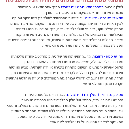
מתחמי ספא נבחרים ומגוונים לחוויה זוגית מעצימה
להלן ארבעה
מתחמי ספא רומנטיים במרכז
מתוך אתר ספא 90, המציעים
סגנונות אירוח ייחודיים במיקומים שונים ברחבי הארץ:
ספא דן פנורמה - ירושלים
: עבור זוגות המבקשים לשלב בין רומנטיקה עמוקה
לבין האווירה הייחודית והקסומה של עיר הקודש, זהו המקום המדויק. המתחם
מספק מפלט שקט, איכותי ושלו בלב ירושלים, תוך שמירה על הסטנדרטים
הבינלאומיים הגבוהים של רשת מלונות דן. האורחים נהנים משירות מוקפד
ואדיב, חבילות טיפולים זוגיות המותאמות אישית, סאונה יבשה ובריכה חיצונית
הפעילה בעונה, המשלימה את תחושת הנופש האמיתית.
אחוזת ספא - רחובות
: מי שמחפש תחושה של ניתוק מוחלט באחוזה מלכותית
ומבודדת בלב השפלה, ימצא את מבוקשו במתחם זה המעוצב בסגנון
קלאסי-אירופאי מרשים. המקום מתמחה ביצירת אווירה יוקרתית ומציע סוויטות
אירוח פרטיות לחלוטין הכוללות ג'קוזי רחב ידיים ומערכות ספא אישיות בתוך
החדר. פתרון זה נחשב לאידיאלי עבור זוגות המעריכים פרטיות מוחלטת ותחושת
יוקרה בסגנון נוסטלגי ומזמין.
ספא קינג דיוויד (המלך דוד) - ירושלים
: כשמדברים על פסגת היוקרה
וההיסטוריה בישראל, הספא של מלון המלך דוד הוא הבחירה הטבעית
והיוקרתית ביותר. מדובר באחד המלונות המפורסמים והמוערכים בעולם, והספא
שלו מספק חוויה רומנטית בסטנדרט בינלאומי ללא פשרות. המתחם מתאפיין
בעיצוב מרהיב, צוות מטפלים מהשורה הראשונה ואווירה של פאר מאופק
המעניקה לכל זוג תחושה של בני מלוכה ליום אחד.