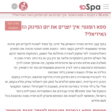
»
»
ספא 90
כתבות
ספא רומנטי: איך יוצרים את יום הפינוק הזוגי האידיאלי?
חזרה לכל
ספא רומנטי: איך יוצרים את יום הפינוק הזוגי
הכתבות
האידיאלי?
בתוך קצב החיים המהיר והשוחק של ימינו, קל מאוד לשכוח להקדיש זמן איכות
אמיתי ומשמעותי לחיזוק הקשר הזוגי. הזמנת ספא רומנטי מהווה את הפתרון
האולטימטיבי למי שזקוק לעצירה מוחלטת של השעון, התנתקות מרעשי הרקע
של העולם החיצון והתמקדות מלאה אך ורק בבן או בת הזוג. חוויה מעין זו
משלבת מגע מרפא ומרגיע עם אינטימיות עמוקה, מה שהופך אותה לדרך
המועדפת והמרגשת ביותר לציין אירועים משמעותיים כמו ימי נישואין, ימי
הולדת או אפילו הצעות נישואין בלתי נשכחות.
כדי להבטיח שהאווירה ביום הפינוק תהיה מדויקת ומרגשת, הבחירה במקום
הנכון היא קריטית. האם אתם חולמים על פסק זמן ירושלמי עתיק ומלא בקסם, או
אולי על בילוי מודרני בסוויטה פרטית, מעוצבת ודיסקרטית? המאגר המקצועי
והמקיף של אתר ספא 90 מרכז עבורכם את האפשרויות המובילות ביותר
בישראל, ומאפשר לכם למצוא את המתחם שיעניק לכם חוויה שונה ומרעננת בכל
פעם מחדש.