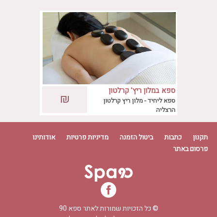
וכניסה למתקני הספא
להתחיל בתהליך הריפוי הטבעי שלו.
ספא במלון ריץ' קרלטון
לספא ריץ-קרלטון שיתוף פעולה ייחודי עם
₪
הרצליה
ספא ליחיד - מלון ריץ קרלטון
חברת הקוסמטיקה הישראלית כריסטינה, בעלת
הרצליה
מוצרי אנטי איג'ינג, טיפוח ואיזון, יוקרתיים
ומתקדמים.
תקנון
כתבות
ביטול הזמנה
מדיניות פרטיות
אודותינו
פרסום באתר
© כל הזכויות שמורות לאתר
ספא 90