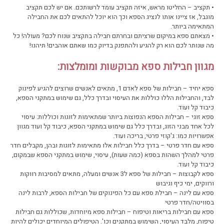
• תקציב – החליטו מראש, איזה תקציב עומד לרשותכם. אם יש לכם תקציב
מוגבל, אז ציינו אותו לנציג הספא וכך הוא יוכל להתאים לכם את החבילה
המתאימה ביותר.
• מצאתם ספא במיקום שרציתם ובחרתם חבילה בתקציב שנוח לכם? מעולה! כל
מה שנותר לכם הוא רק להגיע ולהתפנק בדיוק כמו שאתם אוהבים! תיהנו!
מגוון חבילות ספא מבוקשות ומומלצות:
ספא יחיד – חבילות של ספא לאדם 1, מתאים לאנשים שרוצים להגיע לפינוק
לבד, והחבילות הללו כוללות את העיסוי ובדרך כלל, גם שימוש במתקני הספא,
כיבוד קל ועוד.
ספא זוגי – חבילות הספא הנפוצות ביותר שמתאימות לזוגות וכוללות: עיסוי
לכל אחד מבני הזוג, ובדרך כלל גם שימוש במתקני הספא, כיבוד קל ועוד מגוון
אפשרויות כמו: ג'קוזי פרטי, בריכה ועוד.
ספא עם חדר פרטי – בדרך כלל חבילות אלו מתאימות לזוגות ובהן, מקבלים חדר
פרטי למהלך השהות בספא (כמה שעות), עיסוי, שימוש במתקני הספא שבמקום,
כיבוד קל ועוד.
ספא לקבוצות – חבילות של ספא ל3 אנשים ומעלה, מתאים למסיבות רווקות
ורווקים, ימי כיף וגיבוש
ספא עם לינה – חבילת ספא עם כל הפינוקים של חבילות הספא, לרבות לינה
בסוויטה/חדר פרטי
ספא עם חבילות בריאות וטיפוח – חבילות ספא מיוחדות, שכוללות גם חבילות
טיפוח, מלבד העיסוי, השימוש במתקנים וכו'. הטיפולים המיוחדים יכולים להיות