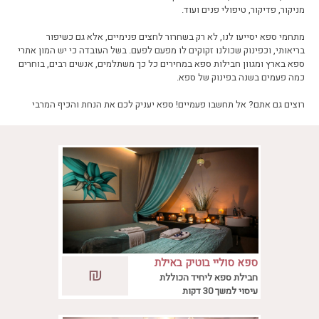
מניקור, פדיקור, טיפולי פנים ועוד.
מתחמי ספא יסייעו לנו, לא רק בשחרור לחצים פנימיים, אלא גם כשיפור
בריאותי, וכפינוק שכולנו זקוקים לו מפעם לפעם. בשל העובדה כי יש המון אתרי
ספא בארץ ומגוון חבילות ספא במחירים כל כך משתלמים, אנשים רבים, בוחרים
כמה פעמים בשנה בפינוק של ספא.
רוצים גם אתם? אל תחשבו פעמיים! ספא יעניק לכם את הנחת והכיף המרבי
ספא סוליי בוטיק באילת
במלון PLAY אילת, ממוקם מתחם ספא בוטיק
₪
חבילת ספא ליחיד הכוללת
מפנק ואיכותי. שיעניק לאורחיו חוויה קסומה
עיסוי למשך 30 דקות
ומרגיעה