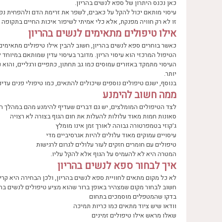
כאן נכנס היתרון של ספא לנשים בהריון.
עיסוי מותאם יכול להקל על כאבים, לשפר את זרימת הדם ולהפחית נפי
זו לא רק חוויה מפנקת, אלא כלי אמיתי לשיפור איכות החיים בתקופה ה
אילו טיפולים מתאימים לנשים בהריון
כאשר בוחרים ספא לנשים בהריון, חשוב להבין אילו טיפולים מתאימים 
הטיפול המרכזי הוא עיסוי הריון. מדובר בעיסוי עדין שמותאם במיוחד
העיסוי מתמקד באזורים עמוסים כמו גב תחתון, כתפיים ורגליים, וה
יותר.
בנוסף, ישנם טיפולים נוספים שיכולים להתאים, כמו טיפולי פנים עדי
ממה חשוב להימנע
לצד הטיפולים המומלצים, יש גם דברים שעדיף להימנע מהם במהלך הה
סאונות חמות מאוד עלולות להעלות את חום הגוף בצורה לא רצויה
ג׳קוזי בטמפרטורה גבוהה לאורך זמן אינו מומלץ
עיסויים עמוקים מאוד עלולים להיות אגרסיביים מדי
טיפולים עם חומרים חזקים לעור עלולים לגרום לרגישות
המטרה היא לא להעמיס על הגוף אלא להקל עליו.
איך לבחור ספא לנשים בהריון
לא כל מקום מתאים לחוויית ספא לנשים בהריון, ולכן הבחירה היא קרי
חשוב לבחור מקום שמצהיר באופן ברור שהוא מציע טיפולים לנשים בהריו
בדקו שהמטפלים מוסמכים בתחום
וודאו שיש ציוד מתאים כמו כריות תמיכה
שאלו מראש אילו טיפולים זמינים