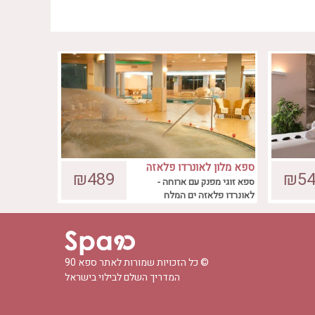
ספא מלון לאונרדו פלאזה
 50 דקות, מתקני
עיסוי שוודי למשך 50 דקות, מתקני ספא
₪489
₪54
ים המלח
ספא זוגי מפנק עם ארוחה -
מפנקים, ארוחת צהריים במלון ועוד
לאונרדו פלאזה ים המלח
© כל הזכויות שמורות לאתר
ספא 90
המדריך השלם לבילוי בישראל