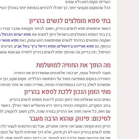
העדיפו מקום רגוע ולא עמוס
ככל שהמקום מקצועי יותר, כך תוכלו להרגיש בטוחות יותר במהלך הטיפ
בתי ספא מומלצים לנשים בהריון
כאשר מחפשים ספא לנשים בהריון, חשוב לבחור מקומות שכבר צברו ניס
בין בתי הספא המומלצים בישראל ניתן למצוא את
ספא יערות הכרמל 
ושקטה ומתאים במיוחד לנשים שמחפשות רוגע עמוק, ואת
ספא סטאי כ
בנוסף, גם
ספא אוריינט בירושלים
ו
ספא רויאל ביץ׳ בתל אביב
מציעים ט
הטיפול, וזה בדיוק מה שהופך ספא לנשים בהריון לחוויה שבאמת עושה 
מה הופך את החוויה למושלמת
מעבר לטיפול עצמו, יש כמה אלמנטים שמשדרגים את החוויה.
האווירה במקום משפיעה מאוד על התחושה הכללית. מקום שקט, נקי ונע
אפשרות לשלב בריכה בטמפרטורה נעימה, שתייה חמה או אזור מנוחה נ
מתי הזמן הנכון ללכת לספא בהריון
נשים רבות שואלות מתי הזמן הנכון ליהנות מספא לנשים בהריון.
ברוב המקרים, התקופה הנוחה ביותר היא מהשליש השני ואילך, כאשר ה
עם זאת, כל אישה חווה את ההריון בצורה שונה, ולכן חשוב להקשיב לג
לסיכום: פינוק שהוא הרבה מעבר
הריון הוא תקופה שמביאה איתה אתגרים, אבל גם הזדמנות לעצור ולה
ספא לנשים בהריון הוא לא רק פינוק, אלא דרך אמיתית להקל על הגו
אם את מרגישה שאת צריכה רגע לעצמך, זה בדיוק הזמן לקחת אותו. לב