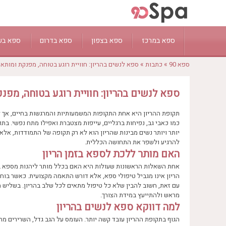
ספא במרכז
ספא בצפון
ספא בדרום
ספא בש
»
»
ספא 90
כתבות
ספא לנשים בהריון: חוויית רוגע בטוחה, מפנקת ומותא
תל אביב
חיפה
יפו
אשדוד
טבריה
ראשון לציון
קיסריה
בת ים
אילת
נצרת עילית - נוף
ספא לנשים בהריון: חוויית רוגע בטוחה, מפנ
רחובות
חדרה
כפר שמריהו
ים המלח
מעלות תרשיחא
הרצליה
ראש פינה
באר שבע
עכו
תקופת ההריון היא אחת התקופות המשמעותיות והמרגשות בחיים, אך לצ
כמו כאבי גב, נפיחות ברגליים, עייפות מצטברת ואפילו מתח נפשי. בתו
נתניה
צפת
עין גדי
כמון
יותר ויותר נשים מבינות שהריון הוא לא רק תקופה של התמודדות, אלא 
רמת גן
נהריה
אשקלון
ירכא
להרגיע ולשפר את התחושה הכללית.
רעננה
זכרון יעקב
האם מותר ללכת לספא בזמן הריון
אחת השאלות הראשונות שעולות היא האם בכלל מותר ליהנות מספא במה
הריון אינו מגביל טיפולי ספא, אלא דורש התאמה מקצועית. כאשר בוחר
עם זאת, חשוב להבין שלא כל טיפול מתאים לכל שלב בהריון. בשליש 
מראש ולהתייעץ במידת הצורך.
למה דווקא ספא לנשים בהריון
הגוף בתקופת ההריון עובד קשה יותר. העומס על הגב גדל, השרירים מת