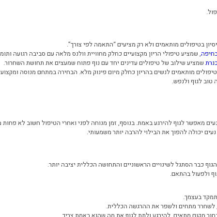
ול.
יון בטיפולים מותאמים ולא רק מציעים “התאמה לפי צורך”.
בחיפה
, שמציע טיפולי הריון מקצועיים כחלק מחוויית וולנס מלאה עם סביבה רגועה ות
נרת
שמציע שילוב של טיפולים עדינים יחד עם נוף פתוח שמעצים את תחושת השחרור.
יפולים מותאמים לנשים בהריון כחלק מיום פינוק מלא. הבחירה במתחם מנוסה ומקצועי
טוב לגוף ולנפש.
ים מאפשר לגוף להירגע באמת. בנוסף, זמן מנוחה לפני ואחרי הטיפול חשוב לא פחות מ
עים יכולה להפוך את הבילוי להרבה יותר משמעותי.
גוף כבר הסתגל לשינויים הראשוניים והתחושה הכללית יציבה יותר.
וף ולפעול בהתאם.
תמקד בעצמך.
ף, לשחרר מתחים ולשפר את ההרגשה הכללית.
חור מקום מתאים, להירגע ולתת לגוף את מה שהוא באמת צריך.