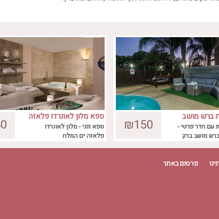
 ברש מושב
ספא מלון לאונרדו פלאזה
חבילת ספא מהנה לקבוצות בעלות 150 שח
עיסוי שוודי מקצועי למשך
0
₪150
ים המלח
 עם חדר פרטי -
ספא זוגי - מלון לאונרדו
!
ספא איכותיים ועוד
רש מושב ברק
פלאזה ים המלח
ינו
פרסום באתר