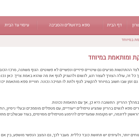
רון
דף הבית
ספא בירושלים והסביבה
עיסוי עד הבית
מת במיוחד
ירושלים
 הגליל
מעלה החמישה
קת ומותאמת במיוחד
נס ציונה
נווה אילן
ד ההתרגשות מגיעים גם שינויים פיזיים ונפשיים לא פשוטים. הגוף משתנה, מרכז הכוב
ך כל זה, עולה הצורך לעצור רגע, לנשום ולהעניק לגוף את מה שהוא באמת צריך. כאן נכנ
מודיעין
גם זמן שבו חשוב במיוחד להקשיב לגוף ולתת לו תמיכה נכונה. חוויית ספא מותאמת יכול
לך ההריון. התשובה היא כן, אך עם התאמות נכונות.
ים ספא לנשים בהריון שמציע טיפולים ייעודיים, עם מטפלים מוסמכים ובעלי ניסיון, הח
הראשון לדוגמה, יש מקומות שמעדיפים להימנע מטיפולים מסוימים, בעוד שבשלבים מתק
וחים יותר, ולעיתים יש תחושת כובד כללית. מעבר לכך, גם המצב הנפשי מושפע, בין אם 