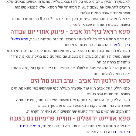
לא במקרה הביקוש לבתי ספא בלילה נמצא בעלייה מתמדת. אנשים מבינים שלא
חייבים להתאים את עצמם לשעות הפתיחה של הספא, אלא למצוא מקומות
שמתאימים לאורח החיים שלהם.
אז אילו אפשרויות באמת קיימות, ואיך בוחרים נכון? הנה 5 בתי ספא פתוחים
בשבת ובשעות מאוחרות שכדאי להכיר.
ספא רויאל ביץ׳ תל אביב - פינוק אחרי יום עבודה
אם אתה מחפש ספא בלילה באזור המרכז וגם כזה שפתוח בשבת,
ספא רויאל
ביץ׳ תל אביב
הוא אחת הבחירות הבולטות.
העיר לא נרדמת, וגם מתחם הספא הזה מתאים את עצמו לקצב החיים. הוא מציע
שעות פעילות נוחות גם בערב וגם בשבת, עם מתקנים כמו בריכה, סאונות וחדרי
טיפולים ברמה גבוהה.
היתרון הגדול הוא האפשרות לשלב את הספא עם בילוי נוסף בעיר, מה שהופך
את החוויה לשלמה יותר.
ספא הילטון תל אביב - ערב רגוע מול הים
ספא הילטון תל אביב הוא עוד אופציה מעולה למי שמחפש בתי ספא פתוחים
בשבת וגם חוויית ערב רגועה.
הקרבה לים, יחד עם מתקנים מתקדמים ושעות פעילות נוחות, יוצרים חוויה
שמרגישה כמו חופשה קצרה באמצע השבוע או בסוף השבוע.
זהו מקום שמתאים במיוחד לזוגות שמחפשים רוגע ואווירה יוקרתית.
ספא אוריינט ירושלים - חוויית פרימיום גם בשבת
אם אתה מחפש ספא פתוח בשבת עם רמה גבוהה במיוחד,
ספא אוריינט
בירושלים
הוא בחירה מצוינת.