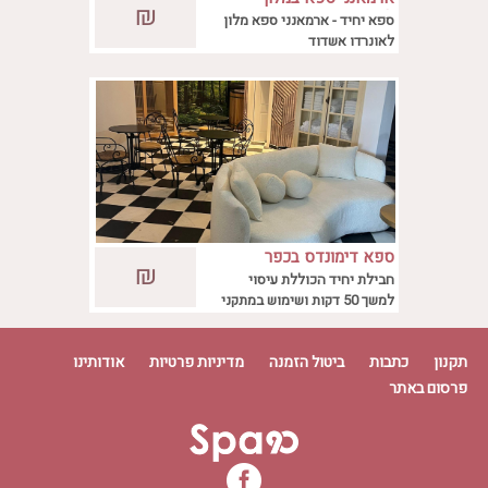
במלון לאונרדו אשדוד, ישנו מתחם ספא ייחודי
₪
לאונרדו אשדוד
ספא יחיד - ארמאנני ספא מלון
המציע לכם ליהנות מחווית פינוק מושלמת –
לאונרדו אשדוד
ארמאנני ספא.
ספא דימונדס בכפר
ספא דימונדס מזמין אתכם לתת לעצמכם לקחת
₪
שמריהו
חבילת יחיד הכוללת עיסוי
כמה רגעים של שלווה נפשית וגופנית ולינות
למשך 50 דקות ושימוש במתקני
מחווית ספא בלתי נשכחת
הספא
תקנון
כתבות
ביטול הזמנה
מדיניות פרטיות
אודותינו
פרסום באתר