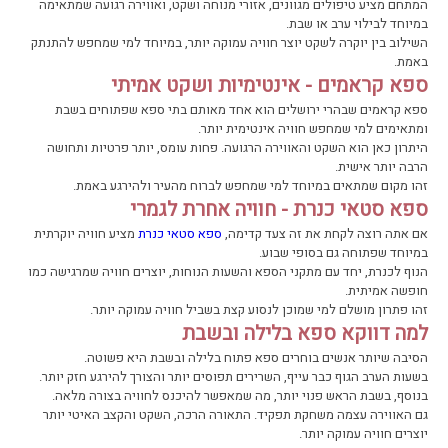
המתחם מציע טיפולים מגוונים, אזורי מנוחה ושקט, ואווירה רגועה שמתאימה
במיוחד לבילוי ערב או שבת.
השילוב בין יוקרה לשקט יוצר חוויה עמוקה יותר, במיוחד למי שמחפש להתנתק
באמת.
ספא קראמים - אינטימיות ושקט אמיתי
ספא קראמים שבהרי ירושלים הוא אחד מאותם בתי ספא שפתוחים בשבת
ומתאימים למי שמחפש חוויה אינטימית יותר.
היתרון כאן הוא השקט והאווירה הרגועה. פחות עומס, יותר פרטיות ותחושה
הרבה יותר אישית.
זהו מקום שמתאים במיוחד למי שמחפש לברוח מהעיר ולהירגע באמת.
ספא סטאי כנרת - חוויה אחרת לגמרי
אם אתה רוצה לקחת את זה צעד קדימה,
ספא סטאי כנרת
מציע חוויה יוקרתית
במיוחד שפתוחה גם בסופי שבוע.
הנוף לכנרת, יחד עם מתקני הספא והשעות הנוחות, יוצרים חוויה שמרגישה כמו
חופשה אמיתית.
זהו פתרון מושלם למי שמוכן לנסוע קצת בשביל חוויה עמוקה יותר.
למה דווקא ספא בלילה ובשבת
הסיבה שיותר אנשים בוחרים ספא פתוח בלילה ובשבת היא פשוטה.
בשעות הערב הגוף כבר עייף, השרירים תפוסים יותר והצורך להירגע חזק יותר.
בנוסף, בשבת הראש פנוי יותר, מה שמאפשר להיכנס לחוויה בצורה מלאה.
גם האווירה עצמה משחקת תפקיד. התאורה הרכה, השקט והקצב האיטי יותר
יוצרים חוויה עמוקה יותר.