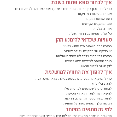
איך לבחור ספא פתוח בשבת
כדי לבחור נכון בין בתי ספא פתוחים בשבת, חשוב לשים לב לכמה דברים.
שעות הפעילות המדויקות
רמת העומס במקום
סוג המתקנים הקיימים
אווירה כללית
כל אלה ישפיעו על החוויה שלך.
טעויות שכדאי להימנע מהן
בחירה במקום עמוס מדי תפגע ברוגע
אי בדיקה של מתקנים עלולה לאכזב
בחירה לפי מחיר בלבד לא תמיד משתלמת
חוסר התאמה לציפיות יפגע בחוויה
לכן חשוב לבדוק מראש.
איך להפוך את החוויה למושלמת
כדי להפיק את המקסימום מספא בלילה, כדאי לתכנן נכון.
להגיע בלי לחץ
לבחור טיפול שמתאים לעייפות שלך
להשאיר זמן למנוחה אחרי הטיפול
להתנתק מהטלפון ומהעולם החיצוני
הגישה שלך תשפיע מאוד על החוויה.
למי זה מתאים במיוחד
ספא פתוח בשבת מתאים במיוחד לאנשים עובדים שאין להם זמן ביום