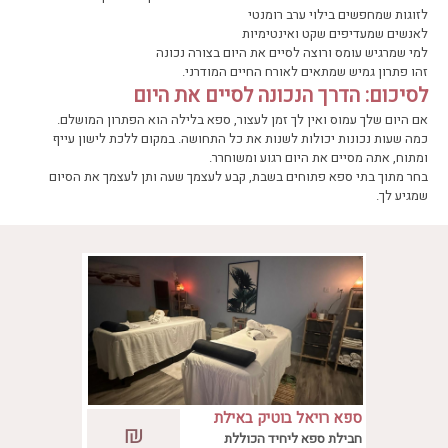
לזוגות שמחפשים בילוי ערב רומנטי
לאנשים שמעדיפים שקט ואינטימיות
למי שמרגיש עומס ורוצה לסיים את היום בצורה נכונה
זהו פתרון גמיש שמתאים לאורח החיים המודרני.
לסיכום: הדרך הנכונה לסיים את היום
אם היום שלך עמוס ואין לך זמן לעצור, ספא בלילה הוא הפתרון המושלם.
כמה שעות נכונות יכולות לשנות את כל התחושה. במקום ללכת לישון עייף
ומתוח, אתה מסיים את היום רגוע ומשוחרר.
בחר מתוך בתי ספא פתוחים בשבת, קבע לעצמך שעה ותן לעצמך את הסיום
שמגיע לך.
ספא רויאל בוטיק באילת
יש רגעים שבהם הגוף אומר לנו לעצור, והנפש
₪
חבילת ספא ליחיד הכוללת
רק מחכה שתשימי לב. ברויאל בוטיק, זה בדיוק