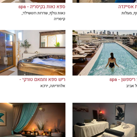
 אסיינדה
ספא נאות בקיסריה - spa
 אסיינדה מזמין אתכם לחופש ספא
חוויית ספא בוטיקית ומעודכנת במיקום
neot
ף, מעלות
נאות גולף, שדרות רוטשילד,
נחשק על קו החוף. ספא נאות קורא לכ
קיסריה
ופשוט להשאיר את הרע בחוץ ופשוט ל
ספא במלון ריספשן - spa
ריש ספא וחמאם טורקי -
spa rish
in hote
אלחדיתה, ירכא