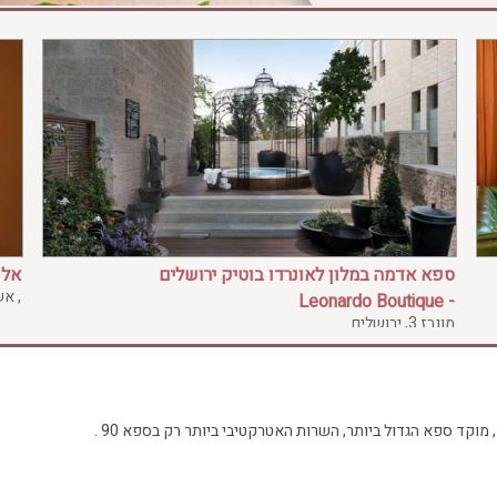
ספא אדמה במלון לאונרדו בוטיק ירושלים
אלפא 
, א
- Leonardo Boutique
מונבז 3, ירושלים
קד ספא הגדול ביותר, השרות האטרקטיבי ביותר רק בספא 90 .