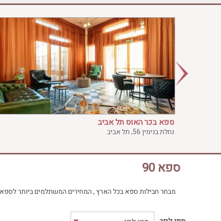
בריכה חיצונית
ג'קוזי
ג'קוזי פרטי
חדר כושר
חמאם טורקי
טיפול במים
טיפול קלאסי
טיפולי קוסמטיקה
סאונה רטובה
ספא בכר האוס תל אביב
סאונה יבשה
נחלת בנימין 56, תל אביב
סוויטה
עיסוי אבנים חמות
ספא 90
עיסוי תאילנדי
שיאצו
מבחר חבילות ספא בכל הארץ , המחירים המשתלמים ביותר לספא, מו