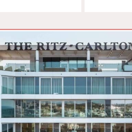
טיפול קלאסי
טיפולי קוסמטיקה
סאונה רטובה
סאונה יבשה
סוויטה
עיסוי אבנים חמות
עיסוי תאילנדי
שיאצו