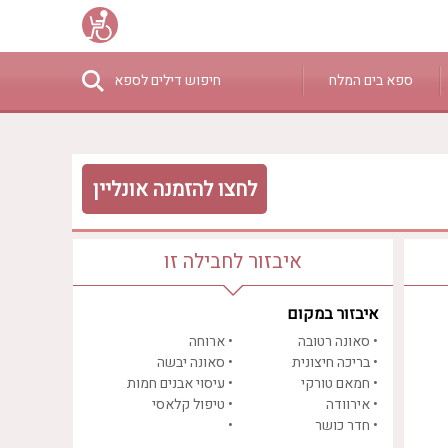
ספא בים המלח
חיפוש דילים לספא
₪0 - ₪3000
לחצו להזמנה אונליין
איבזור לחבילה זו
איבזור במקום
• סאונה רטובה
• ארוחה
• בריכה חיצונית
• סאונה יבשה
• חמאם טורקי
• עיסוי אבנים חמות
• אירוודה
• טיפול קלאסי
• חדר כושר
•