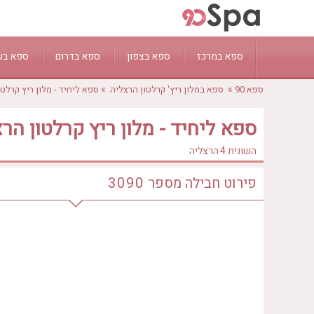
ספא במרכז
ספא בצפון
ספא בדרום
ספא בש
»
»
ספא 90
ספא במלון ריץ' קרלטון הרצליה
ספא ליחיד - מלון ריץ קרלט
תל אביב
חיפה
יפו
אשדוד
טבריה
ראשון לציון
קיסריה
בת ים
אילת
נצרת עילית - נוף
ספא ליחיד - מלון ריץ קרלטון הר
רחובות
חדרה
כפר שמריהו
ים המלח
מעלות תרשיחא
השונית 4
הרצליה
הרצליה
ראש פינה
באר שבע
עכו
נתניה
צפת
עין גדי
כמון
פירוט חבילה
מספר
3090
רמת גן
נהריה
אשקלון
ירכא
רעננה
זכרון יעקב