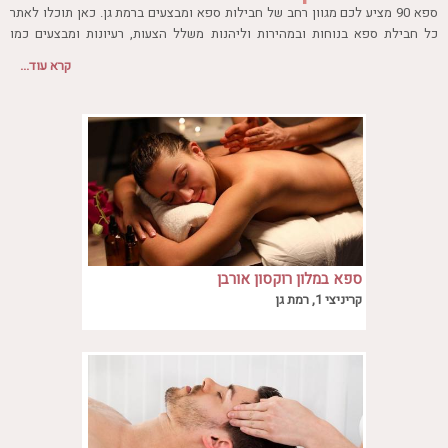
חדר כושר
ספא 90 מציע לכם מגוון רחב של חבילות ספא ומבצעים ברמת גן. כאן תוכלו לאתר
חמאם טורקי
כל חבילת ספא בנוחות ובמהירות וליהנות משלל הצעות, רעיונות ומבצעים כמו
חבילות ספא ליחיד או לזוג, ספא פרטי, מלון ספא, ארוחות בספא, מסיבת
טיפול במים
קרא עוד...
רווקים/רווקות, הנחות בלעדיות לחברי מועדון, מסאז'ים ייחודיים בסגנונות שונים
טיפול קלאסי
ועוד.
טיפולי קוסמטיקה
סאונה רטובה
סאונה יבשה
סוויטה
עיסוי אבנים חמות
עיסוי תאילנדי
שיאצו
ספא במלון רוקסון אורבן
מחפשים יום של רגיעה והתחדשות? אל תחפשו
רמת גן - Spa Roxon
קריניצי 1, רמת גן
רחוק יותר מספא Roxon במלון רוקסון אורבן
רמת גן.