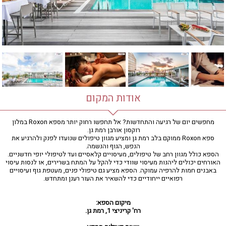
חדר כושר
חמאם טורקי
טיפול במים
טיפול קלאסי
טיפולי קוסמטיקה
סאונה רטובה
סאונה יבשה
סוויטה
אודות המקום
עיסוי אבנים חמות
עיסוי תאילנדי
מחפשים יום של רגיעה והתחדשות? אל תחפשו רחוק יותר מספא Roxon במלון
רוקסון אורבן רמת גן.
שיאצו
ספא Roxon ממוקם בלב רמת גן ומציע מגוון טיפולים שנועדו לפנק ולהרגיע את
הנפש, הגוף והנשמה.
הספא כולל מגוון רחב של טיפולים, מעיסויים קלאסיים ועד לטיפולי יופי חדשניים.
האורחים יכולים ליהנות מעיסוי שוודי כדי להקל על המתח בשרירים, או לנסות עיסוי
באבנים חמות להרפיה עמוקה. הספא מציע גם טיפולי פנים, מעטפת גוף ועיסויים
רפואיים ייחודיים כדי להשאיר את העור רענן ומתחדש.
מיקום הספא:
רח' קריניצי 1, רמת גן.