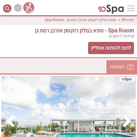
»
ספא 90
ספא במלון רוקסון אורבן רמת גן - Spa Roxon
ספא במלון רוקסון אורבן רמת גן - Spa Roxon
קריניצי 1
רמת גן
לחצו להזמנה אונליין
תמונות
לפי אבזורים
המקום
אישור
טווח מחירים
₪0 - ₪3000
אירוודה
ארוחה
בריכה מחוממת
בריכה חיצונית
ג'קוזי
ג'קוזי פרטי