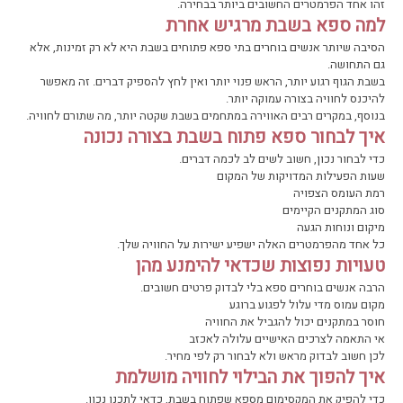
זהו אחד הפרמטרים החשובים ביותר בבחירה.
למה ספא בשבת מרגיש אחרת
הסיבה שיותר אנשים בוחרים בתי ספא פתוחים בשבת היא לא רק זמינות, אלא
גם התחושה.
בשבת הגוף רגוע יותר, הראש פנוי יותר ואין לחץ להספיק דברים. זה מאפשר
להיכנס לחוויה בצורה עמוקה יותר.
בנוסף, במקרים רבים האווירה במתחמים בשבת שקטה יותר, מה שתורם לחוויה.
איך לבחור ספא פתוח בשבת בצורה נכונה
כדי לבחור נכון, חשוב לשים לב לכמה דברים.
שעות הפעילות המדויקות של המקום
רמת העומס הצפויה
סוג המתקנים הקיימים
מיקום ונוחות הגעה
כל אחד מהפרמטרים האלה ישפיע ישירות על החוויה שלך.
טעויות נפוצות שכדאי להימנע מהן
הרבה אנשים בוחרים ספא בלי לבדוק פרטים חשובים.
מקום עמוס מדי עלול לפגוע ברוגע
חוסר במתקנים יכול להגביל את החוויה
אי התאמה לצרכים האישיים עלולה לאכזב
לכן חשוב לבדוק מראש ולא לבחור רק לפי מחיר.
איך להפוך את הבילוי לחוויה מושלמת
כדי להפיק את המקסימום מספא שפתוח בשבת, כדאי לתכנן נכון.