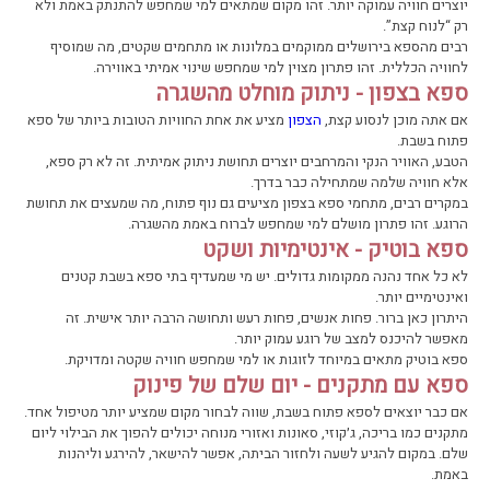
יוצרים חוויה עמוקה יותר. זהו מקום שמתאים למי שמחפש להתנתק באמת ולא
רק “לנוח קצת”.
רבים מהספא בירושלים ממוקמים במלונות או מתחמים שקטים, מה שמוסיף
לחוויה הכללית. זהו פתרון מצוין למי שמחפש שינוי אמיתי באווירה.
ספא בצפון - ניתוק מוחלט מהשגרה
אם אתה מוכן לנסוע קצת,
הצפון
מציע את אחת החוויות הטובות ביותר של ספא
פתוח בשבת.
הטבע, האוויר הנקי והמרחבים יוצרים תחושת ניתוק אמיתית. זה לא רק ספא,
אלא חוויה שלמה שמתחילה כבר בדרך.
במקרים רבים, מתחמי ספא בצפון מציעים גם נוף פתוח, מה שמעצים את תחושת
הרוגע. זהו פתרון מושלם למי שמחפש לברוח באמת מהשגרה.
ספא בוטיק - אינטימיות ושקט
לא כל אחד נהנה ממקומות גדולים. יש מי שמעדיף בתי ספא בשבת קטנים
ואינטימיים יותר.
היתרון כאן ברור. פחות אנשים, פחות רעש ותחושה הרבה יותר אישית. זה
מאפשר להיכנס למצב של רוגע עמוק יותר.
ספא בוטיק מתאים במיוחד לזוגות או למי שמחפש חוויה שקטה ומדויקת.
ספא עם מתקנים - יום שלם של פינוק
אם כבר יוצאים לספא פתוח בשבת, שווה לבחור מקום שמציע יותר מטיפול אחד.
מתקנים כמו בריכה, ג׳קוזי, סאונות ואזורי מנוחה יכולים להפוך את הבילוי ליום
שלם. במקום להגיע לשעה ולחזור הביתה, אפשר להישאר, להירגע וליהנות
באמת.