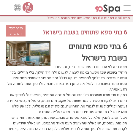
»
»
ספא 90
כתבות
6 בתי ספא פתוחים בשבת בישראל
חזרה לכל
6 בתי ספא פתוחים בשבת בישראל
הכתבות
6 בתי ספא פתוחים
בשבת בישראל
שבת היא לא עוד יום חופש. עבור רבים, זה היום
היחיד בשבוע שבו אפשר באמת לעצור, לנשום ולהוריד הילוך. בלי מיילים, בלי
שיחות עבודה, בלי לחץ להספיק. דווקא בגלל זה יותר ויותר אנשים מחפשים
ספא פתוח בשבת כדי לנצל את הזמן הזה בצורה חכמה ולהפוך אותו לחוויה של
רוגע אמיתי.
במקום עוד שבת שעוברת בלי תחושה של מנוחה אמיתית, ספא יכול להפוך את
היום הזה לנקודת טעינה. כמה שעות של שקט, מים חמים, טיפול מקצועי ואווירה
נעימה יכולים לשנות לגמרי את התחושה, גם פיזית וגם מנטלית. לכן אין פלא
שהביקוש ל־בתי ספא פתוחים בשבת נמצא בעלייה מתמדת.
אבל חשוב להבין שלא כל ספא שפתוח בשבת באמת נותן את אותה חוויה. יש
מקומות עמוסים, יש כאלה שמציעים מעט מאוד מתקנים, ויש כאלה שיודעים
לקחת את השבת ולהפוך אותה לחוויה שלמה. לכן הבחירה הנכונה היא קריטית.