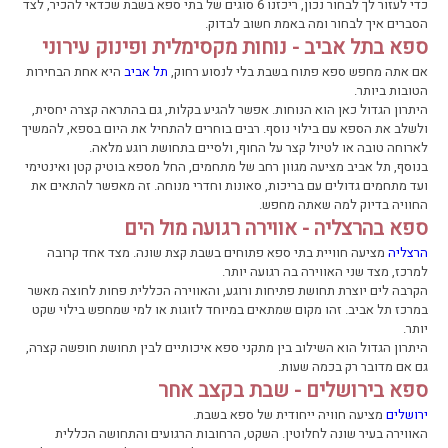
כדי לעזור לך לבחור נכון, ריכזנו 6 סוגים של בתי ספא בשבת שכדאי להכיר, לצד
הסברים איך לבחור ומה באמת חשוב לבדוק.
ספא בתל אביב - נוחות מקסימלית ופינוק עירוני
אם אתה מחפש ספא פתוח בשבת בלי לנסוע רחוק,
תל אביב
היא אחת הבחירות
הטובות ביותר.
היתרון הגדול כאן הוא הנוחות. אפשר להגיע בקלות, גם בהתראה קצרה יחסית,
ולשלב את הספא עם בילוי נוסף. רבים בוחרים להתחיל את היום בספא, להמשיך
לארוחה טובה או לטיול קצר על החוף, ולסיים בתחושת רוגע מלאה.
בנוסף, תל אביב מציעה מגוון רחב של מתחמים, החל מספא בוטיק קטן ואינטימי
ועד מתחמים גדולים עם בריכות, סאונות וחדרי מנוחה. זה מאפשר להתאים את
החוויה בדיוק למה שאתה מחפש.
ספא בהרצליה - אווירה רגועה מול הים
הרצליה
מציעה חוויית בתי ספא פתוחים בשבת קצת שונה. מצד אחד קרובה
למרכז, מצד שני האווירה בה רגועה יותר.
הקרבה לים יוצרת תחושת פתיחות ורוגע, והאווירה הכללית פחות לחוצה מאשר
במרכז תל אביב. זהו מקום שמתאים במיוחד לזוגות או למי שמחפש בילוי שקט
יותר.
היתרון הגדול הוא השילוב בין מתקני ספא איכותיים לבין תחושת חופשה קצרה,
גם אם מדובר רק בכמה שעות.
ספא בירושלים - שבת בקצב אחר
ירושלים
מציעה חוויה ייחודית של ספא בשבת.
האווירה בעיר שונה לחלוטין. השקט, הרחובות הרגועים והתחושה הכללית