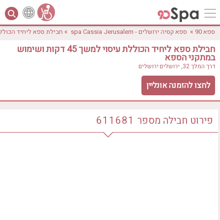
»
»
ספא 90
ספא קסיה ירושלים - spa Cassia Jerusalem
חבילת ספא ליחיד הכוללת עיסוי למשך 45 ד
חבילת ספא ליחיד הכוללת עיסוי למשך 45 דקות ושימוש
במתקני הספא
דרך המלך 32, ירושלים
ירושלים
לחצו להזמנה אונליין
לפי אבזורים
פירוט חבילה
מספר
611681
אישור
טווח מחירים
₪0 - ₪3000
אירוודה
ארוחה
בריכה מחוממת
בריכה חיצונית
ג'קוזי
ג'קוזי פרטי