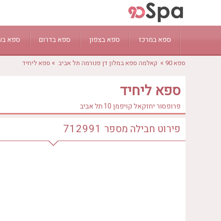
ספא במרכז
ספא בצפון
ספא בדרום
ספא בש
»
»
ספא 90
קאלמה ספא במלון דן פנורמה תל אביב
ספא ליחיד
תל אביב
חיפה
יפו
אשדוד
טבריה
ראשון לציון
קיסריה
בת ים
אילת
נצרת עילית - נוף
ספא ליחיד
רחובות
חדרה
כפר שמריהו
ים המלח
מעלות תרשיחא
פרופסור יחזקאל קויפמן 10
תל אביב
הרצליה
ראש פינה
באר שבע
עכו
נתניה
צפת
עין גדי
כמון
פירוט חבילה
מספר
712991
רמת גן
נהריה
אשקלון
ירכא
רעננה
זכרון יעקב