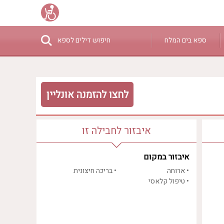
ספא בים המלח
חיפוש דילים לספא
₪0 - ₪3000
לחצו להזמנה אונליין
איבזור לחבילה זו
איבזור במקום
• ארוחה
• בריכה חיצונית
• טיפול קלאסי