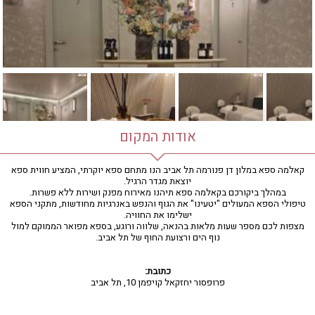
חדר כושר
חמאם טורקי
טיפול במים
טיפול קלאסי
טיפולי קוסמטיקה
סאונה רטובה
סאונה יבשה
סוויטה
אודות המקום
עיסוי אבנים חמות
עיסוי תאילנדי
קאלמה ספא במלון דן פנורמה תל אביב הנו מתחם ספא יוקרתי, המציע חווית ספא
יוצאת מגדר הרגיל.
שיאצו
במהלך ביקורכם בקאלמה ספא תיהנו מאירוח מפנק ושירות ללא פשרות.
טיפולי הספא המעולים "יטעינו" את הגוף והנפש באנרגיות מחודשות, מתקני הספא
ישלימו את החוויה.
מצפות לכם מספר שעות מלאות בהנאה, שלווה ורוגע, בספא מפואר הממוקם למול
נוף הים ורצועת החוף של תל אביב.
כתובת:
פרופסור יחזקאל קויפמן 10, תל אביב