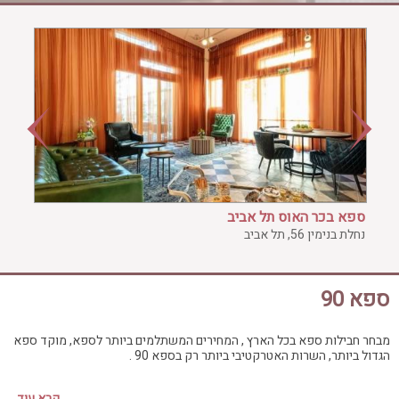
ג'קוזי פרטי
חדר כושר
חמאם טורקי
טיפול במים
טיפול קלאסי
טיפולי קוסמטיקה
סאונה רטובה
סאונה יבשה
סוויטה
ספא בכר האוס תל אביב
עיסוי אבנים חמות
נחלת בנימין 56, תל אביב
עיסוי תאילנדי
שיאצו
ספא 90
מבחר חבילות ספא בכל הארץ , המחירים המשתלמים ביותר לספא, מוקד ספא
הגדול ביותר, השרות האטרקטיבי ביותר רק בספא 90 .
קרא עוד...