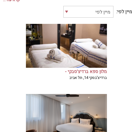
מיין לפי:
מלון ספא ברדיצ'סבקי -
במרחק הליכה מהמקומות הכי שווים בתל אביב
BERDICH'EVSKY
ברדיצ'בסקי 14, תל אביב
תוכלו ליהנות מחוויית ספא פנטסטית במלון
ספא ברדיצ'בסקי!