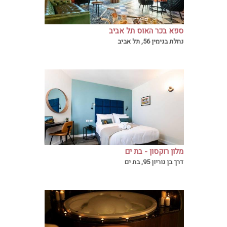
ספא בכר האוס תל אביב
בספא בכר האוס תוכלו ליהנות מחופשת ספא
נחלת בנימין 56, תל אביב
מדהימה עם אווירה שלווה ומרגיעה.
מלון רוקסון - בת ים
מלון רוקסון הממוקם בעיר בת ים מזמין את
דרך בן גוריון 95, בת ים
אורחיו לחווית מרהיבה ומושלמת עם לינה במלון
מפנק המציע טיפולי ספא משחרר ומרגיעים