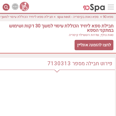
»
»
ספא 90
ספא נאות בקיסריה - spa neot
חבילת ספא ליחיד הכוללת עיסוי למשך 30 דקות ושימוש במתקני הספא
חבילת ספא ליחיד הכוללת עיסוי למשך 30 דקות ושימוש
במתקני הספא
נאות גולף, שדרות רוטשילד
קיסריה
לחצו להזמנה אונליין
לפי אבזורים
פירוט חבילה
מספר
7130313
אישור
טווח מחירים
₪0 - ₪3000
אירוודה
ארוחה
בריכה מחוממת
בריכה חיצונית
ג'קוזי
ג'קוזי פרטי