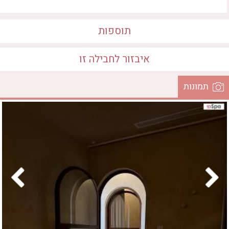
חדר כושר
חמאם טורקי
טיפול במים
תוספות
טיפול קלאסי
טיפולי קוסמטיקה
איבזור לחבילה זו
סאונה רטובה
סאונה יבשה
תמונות
סוויטה
המקום
עיסוי אבנים חמות
עיסוי תאילנדי
שיאצו