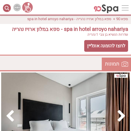
»
ספא 90
ספא במלון ארויו נהריה - spa in hotel arroyo nahariya
ספא במלון ארויו נהריה - spa in hotel arroyo nahariya
שדרות הנשיא בן צבי 1
נהריה
לחצו להזמנה אונליין
תמונות
לפי אבזורים
המקום
אישור
טווח מחירים
₪0 - ₪3000
אירוודה
ארוחה
בריכה מחוממת
בריכה חיצונית
ג'קוזי
ג'קוזי פרטי