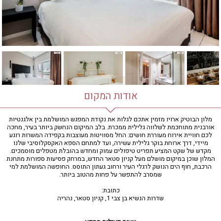
חדר כושר
חמאם טורקי
טיפול במים
טיפול קלאסי
טיפולי קוסמטיקה
סאונה רטובה
סאונה יבשה
סוויטה
אודות המקום
עיסוי אבנים חמות
עיסוי תאילנדי
מלון הבוטיק ארויו מזמין אתכם לגלות את נקודת המפגש המושלמת בין אלגנטיות
אורבנית מתוחכמת לשלווה גלילית ממכרת. בלב המיקום הנחשק ביותר בעיר, מחכה
שיאצו
לכם חוויית אירוח מעוררת חושים: החל מסוויטות מעוצבות בקפידה המשרות רוגע
מיידי, דרך ארוחת בוקר גלילית עשירה, ועד למתחם הספא האקסקלוסיבי שלנו
מקדש של שקט המציע תפריט טיפולים עמוק ומחדש בהובלת מטפלים מוסמכים.
המלון שוכן במיקום מושלם מעל קניון סטאר החדש, במרחק פסיעות ספורות מתחנת
הרכבת, חוף הים הנושק לרגלי העיר ורחוב געתון התוסס. החופשה המושלמת למי
שמסרב להתפשר על פחות מהטוב ביותר.
כתובת:
שדרות הנשיא בן צבי 1, קניון סטאר, נהריה