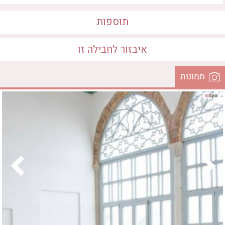
חדר כושר
חמאם טורקי
תוספות
טיפול במים
טיפול קלאסי
איבזור לחבילה זו
טיפולי קוסמטיקה
סאונה רטובה
תמונות
איבזור במקום
סאונה יבשה
• ארוחה
• חמאם טורקי
סוויטה
המקום
• עיסוי אבנים חמות
• טיפול קלאסי
עיסוי אבנים חמות
עיסוי תאילנדי
שיאצו