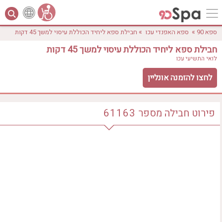
»
»
ספא 90
ספא האפנדי עכו
חבילת ספא ליחיד הכוללת עיסוי למשך 45 דקות
חבילת ספא ליחיד הכוללת עיסוי למשך 45 דקות
לואי התשיעי
עכו
לחצו להזמנה אונליין
פירוט חבילה
מספר
61163
לפי אבזורים
אישור
טווח מחירים
₪0 - ₪3000
אירוודה
ארוחה
בריכה מחוממת
בריכה חיצונית
ג'קוזי
ג'קוזי פרטי