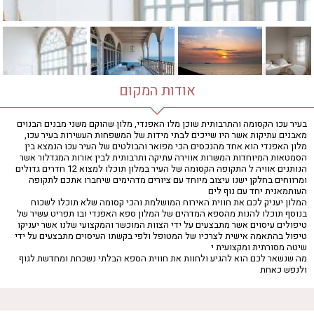
אודות המקום
בעיר עכו הקסומה והתרבותית שוכן מלו האפנדי, מלון שהוקם משני מבנים הבנוים
מאבנים עתיקות אשר היו שייכים לבתי מידות של המשפחות העשירות בעיר עכו,
מלון האפנדי הוא אחד מהנכסים הכי מפואר והבולטים של העיר עכו הנמצא בין
הסמטאות המיוחדות המשרות אווירה עתיקה ותרבותית לבין אורות המגדלור אשר
הנותנים אוויה ל התקופה הקסומה של העיר במלון תוכלו למצוא 12 חדרים גדולים
ומרווחים בחלקן ישנו עיצוב מיוחד עם ציורים מדהימים שיחברו אתכם לתקופה
העותמאנית יחד עם נוף לים
המלון יעניק לכם את חווית האירוח המושלמת והכי קסומה שלא תוכלו לשכוח
בנוסף תוכלו להנות מהספא המדהים של המלון ספא האפנדי ובו תפריט עשיר של
טיפולים עיסוים אשר מתבצעים על ידי הצוות המוכשר והמקצועי שלנו אשר יעניקו
טיפול בהתאמה אישית לצרכיו של המטופל ולפי בקשתו העיסוים מתבצעים על ידי
שיטה מסורתית ומקצועית י
מה שנשאר לכם הוא להגיע ולחוות את חווית הספא הבלתי נשכחת ומחדשת לגוף
ולנפש כאחת
מיקום :
לואי התשיעי, עכו