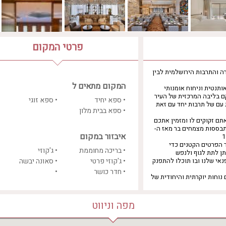
פרטי המקום
ה והתרבות הירושלמית לבין
המקום מתאים ל
ציית MGallery יחד עם אוירה אותנטית וניחוח אומנותי
קם בליבה המרכזית של העיר
• ספא יחיד
• ספא זוגי
עם של תרבות יחד עם זאת
• ספא בבית מלון
תם זקוקים לו ומזמין אתכם
תבססות מצמחים בר מאז ה-
איבזור במקום
 הפרטים הקטנים כדי
• בריכה מחוממת
• ג'קוזי
תן לתת לגוף ולנפש
אי שלנו ובו תוכלו להתפנק
• ג'קוזי פרטי
• סאונה יבשה
• חדר כושר
•
 נוחות יוקרתית והיחודית של
מפה וניווט