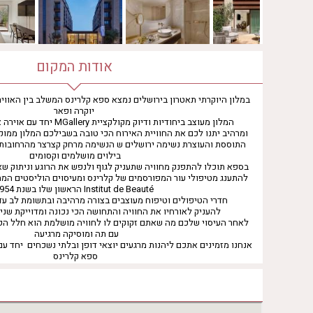
אודות המקום
במלון היוקרתי תאטרון בירושלים נמצא ספא קלרינס המשלב בין האוויר
יוקרה ופאר
המלון מעוצב ביחודיות ודיוק מקולק
ומרהיב יתנו לכם את החוויית האירוח הכי טובה בשבילכם המלון ממו
התוססת והעוצרת נשימה ירושלים ש הנשימה מרחק קצרצר מהרחובות 
בילוים מושלמים וקסומים
בספא תוכלו להתפנק מחוויה שתעניק לגוף ולנפש את הרוגע וניתוק שא
להתענג מטיפולי עור המפורסמים של קלרינס ומעיסוים הוליסטים המ
Institut de Beauté הראשון שלו בשנת 1954
חדרי הטיפולים וטיפוח מעוצבים בצורה מרהיבה ובתשומת לב עד
להעניק לאורחיו את החוויה והתחושה הכי נכונה ומדוייקת שני
לאחר העיסוי שלכם מה שאתם זקוקים לו לחוויה מושלמת הוא חלל הפנ
עם תה ומוסיקה מרגיעה
אנחנו מזמינים אתכם ליהנות מרגעים יוצאי דופן ובלתי נשכחים יחד עם
ספא קלרינס
כתובת :
שופן 16, ירושלים
מלון תאטרון