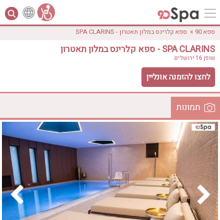
»
ספא 90
ספא קלרינס במלון תאטרון - SPA CLARINS
ספא קלרינס במלון תאטרון - SPA CLARINS
שופן 16
ירושלים
לחצו להזמנה אונליין
תמונות
לפי אבזורים
המקום
אישור
טווח מחירים
₪0 - ₪3000
אירוודה
ארוחה
בריכה מחוממת
בריכה חיצונית
ג'קוזי
ג'קוזי פרטי