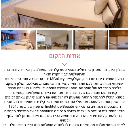
חדר כושר
חמאם טורקי
טיפול במים
טיפול קלאסי
טיפולי קוסמטיקה
סאונה רטובה
סאונה יבשה
סוויטה
אודות המקום
עיסוי אבנים חמות
עיסוי תאילנדי
במלון היוקרתי תאטרון בירושלים נמצא ספא קלרינס המשלב בין האווירה והתרבות
הירושלמית לבין יוקרה ופאר
שיאצו
המלון מעוצב ביחודיות ודיוק מקולקציית MGallery יחד עם אוירה אותנטית וניחוח
אומנותי ומרהיב יתנו לכם את החוויית האירוח הכי טובה בשבילכם המלון ממוקם
בליבה המרכזית של העיר התוססת והעוצרת נשימה ירושלים ש הנשימה מרחק
קצרצר מהרחובות עם של תרבות יחד עם זאת בילוים מושלמים וקסומים
בספא תוכלו להתפנק מחוויה שתעניק לגוף ולנפש את הרוגע וניתוק שאתם זקוקים
לו ומזמין אתכם להתענג מטיפולי עור המפורסמים של קלרינס ומעיסוים הוליסטים
המתבססות מצמחים בר מאז ה- Institut de Beauté הראשון שלו בשנת 1954
חדרי הטיפולים וטיפוח מעוצבים בצורה מרהיבה ובתשומת לב עד הפרטים הקטנים
כדי להעניק לאורחיו את החוויה והתחושה הכי נכונה ומדוייקת שניתן לתת לגוף
ולנפש
לאחר העיסוי שלכם מה שאתם זקוקים לו לחוויה מושלמת הוא חלל הפנאי שלנו ובו