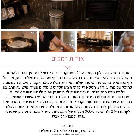
חדר כושר
חמאם טורקי
טיפול במים
טיפול קלאסי
טיפולי קוסמטיקה
סאונה רטובה
סאונה יבשה
סוויטה
אודות המקום
עיסוי אבנים חמות
עיסוי תאילנדי
מתחם הספא של מלון הקומה ה-21 הממוקם במרכז ירושלים מזמין אתכם להתנתק
מהמולת העיר ולהיכנס לנווה מדבר של שקט המרחף מעל גגות ירושלים. כאן, אל מול
שיאצו
נוף פנורמי עוצר נשימה המשרה שלווה מיידית, תגלו סביבה אקסקלוסיבית המעוצבת
כהיכל של מרגוע ורוגע. הספא היוקרתי מציע תפריט טיפולים עשיר ומקצועי, המבוצע
על ידי טובי המטפלים ונועד להעניק לגוף פינוק עמוק ולנפש טעינת אנרגיות
מחודשת. תחת שירות הפרימיום המוקפד שלנו, חוויות הספא האישיות משתלבות
בהרמוניה עם אירוח בסוויטות יוקרה ייחודיות ופינוקים קולינריים עדינים, המבטיחים
שכל רגע יהפוך לחוויה מלכותית של התנתקות מוחלטת. אנו מזמינים אתכם לעלות
לקומה ה-21 ולהתמסר ל-360 מעלות של אלגנטיות, טיפול עוצמתי ופינוק אינסופי
שניתן למצוא רק אצלנו.
כתובת:
מגדל העיר, מרדכי אליאש 2. ירושלים.