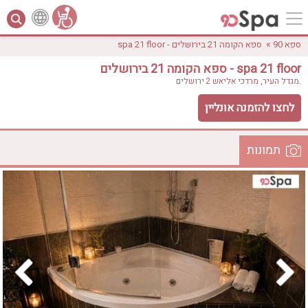
»
ספא 90
ספא הקומה 21 בירושלים - spa 21 floor
ספא הקומה 21 בירושלים - spa 21 floor
מגדל העיר, מרדכי אליאש 2.
ירושלים
לחצו להזמנה אונליין
תמונות
לפי אבזורים
המקום
אישור
טווח מחירים
₪0 - ₪3000
אירוודה
ארוחה
בריכה מחוממת
בריכה חיצונית
ג'קוזי
ג'קוזי פרטי