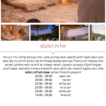
חדר כושר
חמאם טורקי
טיפול במים
טיפול קלאסי
טיפולי קוסמטיקה
סאונה רטובה
סאונה יבשה
סוויטה
אודות המקום
עיסוי אבנים חמות
עיסוי תאילנדי
הגיע הזמן לעצור לרגע ולנשום. תחת קורת גג אחת, יצרנו עבורכם שילוב נדיר בין חדר
מלח עוצמתי לבין טיפולי גוף-נפש עמוקים שמחזירים את האיזון לחיים. בין אם אתם
שיאצו
זקוקים להקלה במערכת הנשימה, לעיסוי משחרר או לחיבור רגשי מחודש, המרחב
שלנו הוא המקום להשאיר את הלחץ בחוץ ולהתמלא באנרגיה מחודשת. פשוט לבוא,
להתנתק ולהתחיל מחדש.
שעות פעילות הספא
יום ראשון
09:00 - 20:00
יום שני
09:00 - 20:00
יום שלישי
09:00 - 20:00
יום רביעי
09:00 - 20:00
יום חמישי
09:00 - 20:00
יום שישי
09:00 - 14:00