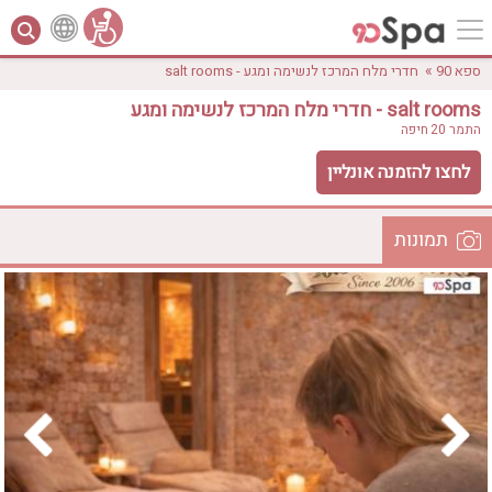
»
ספא 90
חדרי מלח המרכז לנשימה ומגע - salt rooms
חדרי מלח המרכז לנשימה ומגע - salt rooms
התמר 20
חיפה
לחצו להזמנה אונליין
תמונות
לפי אבזורים
המקום
אישור
טווח מחירים
₪0 - ₪3000
אירוודה
ארוחה
בריכה מחוממת
בריכה חיצונית
ג'קוזי
ג'קוזי פרטי