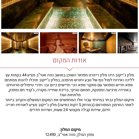
חדר כושר
חמאם טורקי
טיפול במים
טיפול קלאסי
טיפולי קוסמטיקה
סאונה רטובה
סאונה יבשה
סוויטה
אודות המקום
עיסוי אבנים חמות
עיסוי תאילנדי
מלון ג'ייקוב הינו מלון ריזורט מפואר השוכן במושב נווה אטי"ב מציע 44 בקתות עץ
ללינה ואירוח למול נוף של טבע וחורש מהפנט, במלון ג'ייקוב תוכלו להנות ממתחם
שיאצו
ספא חדיש ומפואר עם מתקני ספא הכי חדישים כיום ובו: חדרי טיפולים מרווחים
באווירה מרגיעה ומפנקת, חמאם טורקי, בריכת שחייה מקורה, ג'קוזי חם ומפנק,
מלתחות ועוד.
מיקום המלון נבחר במיוחד עבור אלו המחפשים את המקום המושלם והקרוב ביותר
לאתר החרמון המפורסם (במרחק 5 דקות נסיעה) מלון ג'ייקוב מציע לאורחיו חנייה
חינם, שירות קבלה מקצועי 24 שעות, ושירות חדרים.
מיקום המלון:
צפון הגולן, נווה אטי''ב, 12493