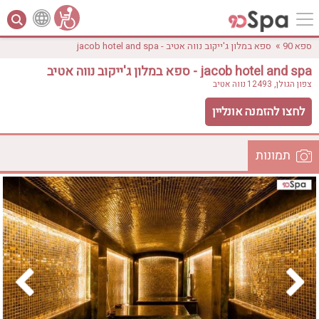
»
ספא 90
ספא במלון ג'ייקוב נווה אטיב - jacob hotel and spa
ספא במלון ג'ייקוב נווה אטיב - jacob hotel and spa
צפון הגולן, 12493
נווה אטיב
לחצו להזמנה אונליין
תמונות
לפי אבזורים
המקום
אישור
טווח מחירים
₪0 - ₪3000
אירוודה
ארוחה
בריכה מחוממת
בריכה חיצונית
ג'קוזי
ג'קוזי פרטי