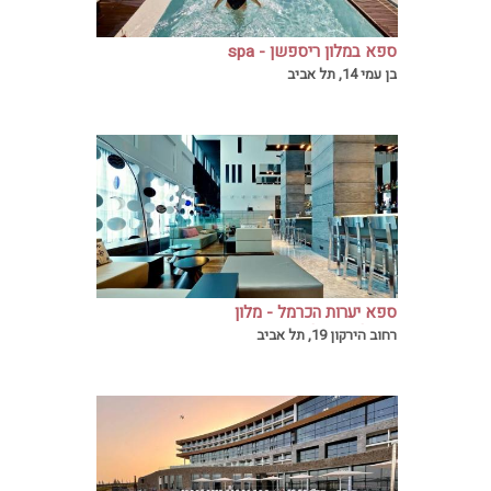
ספא במלון ריספשן - spa
in hotel reception
בן עמי 14, תל אביב
ספא יערות הכרמל - מלון
רויאל ביץ תל אביב
רחוב הירקון 19, תל אביב