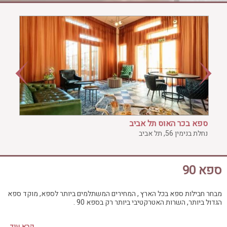
ג'קוזי פרטי
חדר כושר
חמאם טורקי
טיפול במים
טיפול קלאסי
טיפולי קוסמטיקה
סאונה רטובה
סאונה יבשה
סוויטה
ספא בכר האוס תל אביב
עיסוי אבנים חמות
נחלת בנימין 56, תל אביב
עיסוי תאילנדי
שיאצו
ספא 90
מבחר חבילות ספא בכל הארץ , המחירים המשתלמים ביותר לספא, מוקד ספא
הגדול ביותר, השרות האטרקטיבי ביותר רק בספא 90 .
קרא עוד...