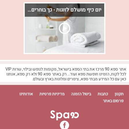
יום כיף מושלם לזוגות - כך בוחרים חוויה מפנקת באמת
כשאין זמן לחופשה ארוכה אבל יש צורך אמיתי
לעצור ולהתאוורר, יום כיף הופך לפתרון
האידיאלי. כמה שעות של ניתוק, פינוק וזמן
זוגי יכולים לעשות שינוי גדול בתחושה
אתר ספא 90 מרכז את בתי הספא בישראל, מקומות לנופש ובילוי, שרות VIP
ובאנרגיה.
לכל לקוח, הזמינו חופשת ספא ועוד... רק באתר ספא 90 ולא רק ספא, אנחנו
כאן עם כל המידע מבתי ספא, צימרים ומלונות בארץ ובעולם.
תקנון
כתבות
ביטול הזמנה
מדיניות פרטיות
אודותינו
פרסום באתר