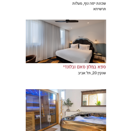
שכונת יפה נוף, מעלות
קסומה
תרשיחא
ספא במלון סאם ובלונדי
מלון סאם ובלונדי ממוקם ברחוב שנקין, בלב לבה
שנקין 20, תל אביב
של תל אביב, במרחק הליכה מהמקומות הכי
מבוקשים בעיר. הרחוב מוביל לשדרות רוטשילד,
נחלת בנימין, שוק הכרמל וחוף פרישמן.