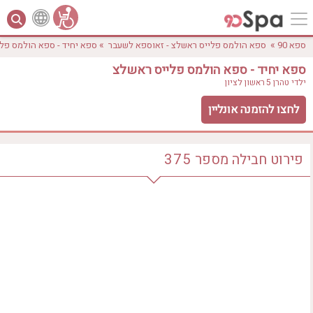
»
»
ספא 90
ספא הולמס פלייס ראשלצ - זאוספא לשעבר
ספא יחיד - ספא הולמס פל
ספא יחיד - ספא הולמס פלייס ראשלצ
ילדי טהרן 5
ראשון לציון
לחצו להזמנה אונליין
פירוט חבילה
מספר
375
לפי אבזורים
אישור
טווח מחירים
₪0 - ₪3000
אירוודה
ארוחה
בריכה מחוממת
בריכה חיצונית
ג'קוזי
ג'קוזי פרטי