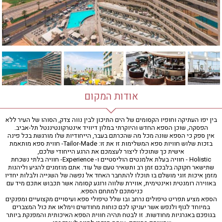
חדר כושר
חמאם טורקי
טיפול במים
טיפול קלאסי
טיפולי קוסמטיקה
סאונה רטובה
סאונה יבשה
סוויטה
אודות המקום
עיסוי אבנים חמות
עיסוי תאילנדי
בין יפו העתיקה וחופיו הקסומים של הים התיכון לבין נווה צדק, הסוהו של העיר ללא
הפסקה, שוכן הספא החדש והיוקרתי במלון דיוויד אינטרקונטיננטל תל-אביב.
שיאצו
אין ספק כי הספא שונה מכל מה שהכרתם בעבר, הייחודיות שלו מורגשת בכל פינה
בזכות שלוש חוויות ספא המשלימות זו את זו: Tailor-Made- חווית ספא מותאמת
אישית כך שתוכלו ליצור לעצמכם את הרגע הייחודי שלכם,
Holistic - חוויה בעלת אלמנטים הוליסטיים ו- Experience- חוויה בלתי נשכחת
שתישאר חקוקה בלבכם זמן רב ותשאיר טעם של עוד. אתם מוזמנים להגיע וליהנות
מזמן איכות זוגי מושלם בו תוכלו להתחבר האחד אל נפשה של השנייה ולבלות יחדיו
באווירה רומנטית ואינטימית, אווירת שלווה ורוגע קסומה אשר תכבוש אתכם מיד עם
כניסתכם למתחם הספא.
הספא מציע תפריט טיפולים נרחב ובו שלל טיפולי ספא ועיסויים מקצועיים ומפנקים
במיוחד לגוף ולנפש אשר יעניקו לכם כוחות מחודשים וימלאו את כול המצברים
בגופכם באנרגיות מחודשות. זו לבטח תהיה חווית הספא האיכותית והמפנקת ביותר