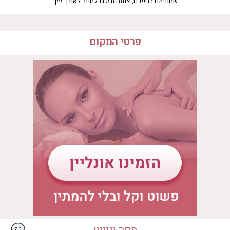
שחוויתם בחייכם, אותה תזכרו לחיוב לאורך זמן.
מיקום:
פרופסור יחזקאל קויפמן 12, תל אביב יפו
פרטי המקום
מידע נוסף:
ספא במלון דיוויד אינטרקונטיננטל הוא ספא איכותי ויוקרתי ומהטובים בארץ,
הנמצא במלון שהוא המיטב מבין המלונות השוכנים בתל אביב, מלון מפואר ברמה
בינלאומית. המלון ממוקם במרכז תל אביב על הטיילת המרהיבה, לצד רחובותיה
המקום מתאים ל
המפותלים של נווה צדק הרומנטית ויפו העתיקה בהן תוכלו לטייל ולבלות לפני או
• ספא 5 כוכבים
• ספא יחיד
אחרי שהותכם בספא, וליהנות מזמן איכות רומנטי ואינטימי. כמו כן, המלון נמצא
ממש בלב מרכז העניינים של תל אביב, כך שבמרחק הליכה קצר תוכלו להגיע לכל
• ספא זוגי
• ספא וחדר פרטי
מרכזי הבילויים והאטרקציות של תל אביב.
• ספא במלון בוטיק
• יום כיף
• ספא בבית מלון
להזמנת התקשרו:
איבזור במקום
03-9638458
• סאונה רטובה
• סאונה יבשה
שעות פעילות הספא
• טיפול קלאסי
• חדר כושר
יום ראשון
10:00 - 18:00
יום שני
10:00 - 18:00
יום שלישי
10:00 - 18:00
יום רביעי
10:00 - 18:00
יום חמישי
10:00 - 18:00
יום שישי
10:00 - 18:00
יום שבת
10:00 - 18:00