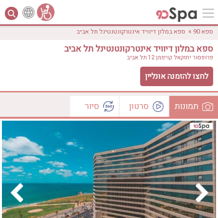
»
ספא 90
ספא במלון דיוויד אינטרקונטנטינל תל אביב
ספא במלון דיוויד אינטרקונטנטינל תל אביב
פרופסור יחזקאל קויפמן 12
תל אביב
לחצו להזמנה אונליין
תמונות
סרטון
סיור
לפי אבזורים
המקום
וידאו
וירטואלי
אישור
טווח מחירים
₪0 - ₪3000
אירוודה
ארוחה
בריכה מחוממת
בריכה חיצונית
ג'קוזי
ג'קוזי פרטי