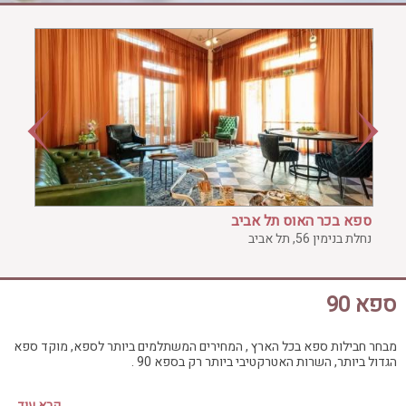
ג'קוזי פרטי
חדר כושר
חמאם טורקי
טיפול במים
טיפול קלאסי
טיפולי קוסמטיקה
סאונה רטובה
סאונה יבשה
סוויטה
ספא בכר האוס תל אביב
עיסוי אבנים חמות
נחלת בנימין 56, תל אביב
עיסוי תאילנדי
שיאצו
ספא 90
מבחר חבילות ספא בכל הארץ , המחירים המשתלמים ביותר לספא, מוקד ספא
הגדול ביותר, השרות האטרקטיבי ביותר רק בספא 90 .
קרא עוד...