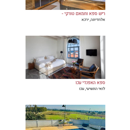
ריש ספא וחמאם טורקי -
spa rish
אלחדיתה, ירכא
ספא האפנדי עכו
חווית ספא מושלמת בספא במלון האפנדי עם
לואי התשיעי, עכו
טיפולים ועיסוים מפנקים המתבצעים על ידי
הצוות המומחה שלנו