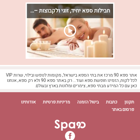
חבילות ספא יחיד, זוגי ולקבוצות – במחירי הרגע האחרון
ספא הוא ללא ספק המקום שתגיעו אליו
באירועים שונים
אתר ספא 90 מרכז את בתי הספא בישראל, מקומות לנופש ובילוי, שרות VIP
לכל לקוח, הזמינו חופשת ספא ועוד... רק באתר ספא 90 ולא רק ספא, אנחנו
כאן עם כל המידע מבתי ספא, צימרים ומלונות בארץ ובעולם.
תקנון
כתבות
ביטול הזמנה
מדיניות פרטיות
אודותינו
פרסום באתר