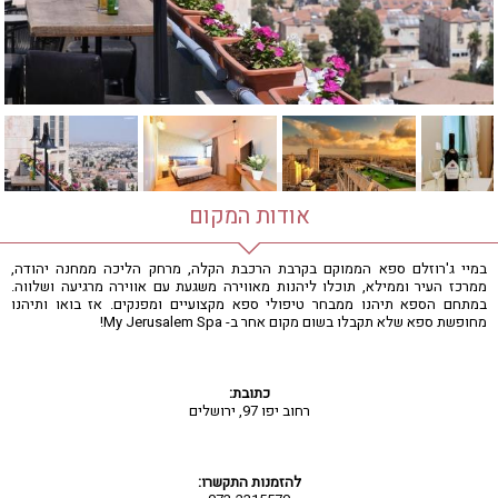
חדר כושר
חמאם טורקי
טיפול במים
טיפול קלאסי
טיפולי קוסמטיקה
סאונה רטובה
סאונה יבשה
סוויטה
אודות המקום
עיסוי אבנים חמות
עיסוי תאילנדי
במיי ג'רוזלם ספא הממוקם בקרבת הרכבת הקלה, מרחק הליכה ממחנה יהודה,
ממרכז העיר וממילא, תוכלו ליהנות מאווירה משגעת עם אווירה מרגיעה ושלווה.
שיאצו
במתחם הספא תיהנו ממבחר טיפולי ספא מקצועיים ומפנקים. אז בואו ותיהנו
מחופשת ספא שלא תקבלו בשום מקום אחר ב- My Jerusalem Spa!
כתובת:
רחוב יפו 97, ירושלים
להזמנות התקשרו: