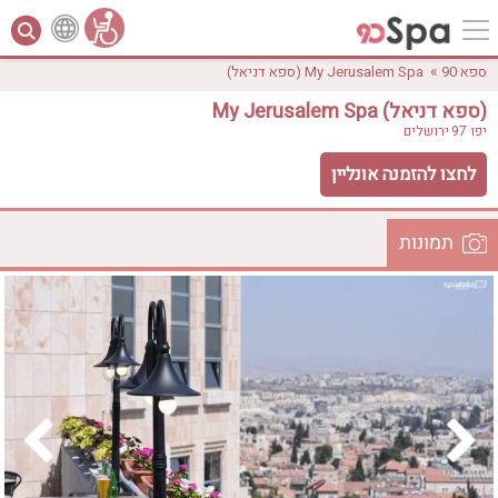
»
ספא 90
My Jerusalem Spa (ספא דניאל)
My Jerusalem Spa (ספא דניאל)
יפו 97
ירושלים
לחצו להזמנה אונליין
תמונות
לפי אבזורים
המקום
אישור
טווח מחירים
₪0 - ₪3000
אירוודה
ארוחה
בריכה מחוממת
בריכה חיצונית
ג'קוזי
ג'קוזי פרטי