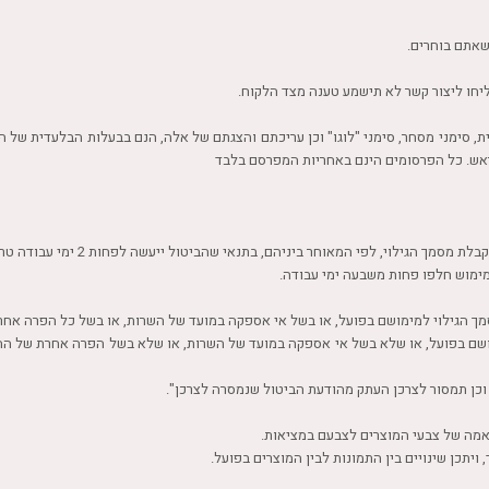
טיפול קלאסי
טיפולי קוסמטיקה
סאונה רטובה
סאונה יבשה
סוויטה
לולית, סימני מסחר, סימני "לוגו" וכן עריכתם והצגתם של אלה, הנם בבעלות הבלעדית 
עיסוי אבנים חמות
אש. כל הפרסומים הינם באחריות המפרסם בלבד
עיסוי תאילנדי
שיאצו
מימוש חלפו פחות משבעה ימי עבודה.
סמך הגילוי למימושם בפועל, או בשל אי אספקה במועד של השרות, או בשל כל הפרה אח