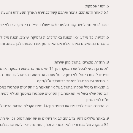
5. זמני אספקה:
5.1 לאחר הזמנתכם, ניצור איתכם קשר לבחירת תאריך הפעילות והשעה שאתם בוחרים.
יעשו 3 נסיונות ליצור קשר טלפוני ו/או יישלחו מייל. בכל מקרה בו לא יצליחו ליצור קשר לא תישמע טענה מצד הלקוח.
6. זכויות: כל מידע ו/או תצוגה באתר לרבות גרפיקה, עיצוב, הצגה מי
בתכנים המופיעים באתר, אלא אם האתר נתן את הסכמתו לכך בכתב ומר
8. החזרת מוצרים וביטול מתן שירות:
"א. צרכן זכאי לבטל את העסקה תוך 14 ימים ממועד ביצוע העסקה, או מקבלת מסמך הגילוי, לפי המאוחר ביניהם, בתנאי שהביטול ייעשה לפחות 2 ימי עבודה טרם מועד מתן השרות.
סייגים לזכות ביטול: לא ניתן לבטל עסקה אם ממועד הביטול עד מועד ה
ב. הודעה על הביטול תימסר בדואר/דוא"ל/פקס.
ג. תוצאות ביטול עסקה: ביטול בשל אי התאמה בין הפרטים שנמסרו במ
ש"ח לפי הנמוך.
ה. החברה תשיב לצרכנים את כספם תוך 14 ימים מקבלת הודעת הביטול וכן תמסור לצרכן העתק מהודעת הביטול שנמסרה לצרכן".
9. באתר עלולים להיווצר בתום לב אי דיוקים או שגיאות דפוס, וכן אי התאמה של צבעי המוצרים לצבעם במציאות.
9.1 במקרה של עבודת יד ו/או צמחייה וכו`, התמונות יהיו להמחשה בלבד, ויתכן שינויים בין התמונות לבין המוצרים בפועל.