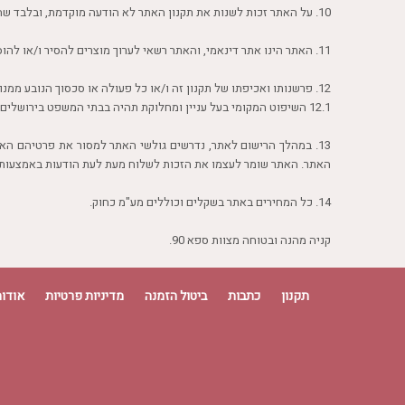
10. על האתר זכות לשנות את תקנון האתר לא הודעה מוקדמת, ובלבד שהאתר פרסם את התקנון המעודכן באתר.
11. האתר הינו אתר דינאמי, והאתר רשאי לערוך מוצרים להסיר ו/או להוסיף לפי החלטתו הבלעדית וללא הודעה מוקדמת.
12. פרשנותו ואכיפתו של תקנון זה ו/או כל פעולה או סכסוך הנובע ממנו, יעשו בהתאם לחוקי מדינת ישראל.
12.1 השיפוט המקומי בעל עניין ומחלוקת תהיה בבתי המשפט בירושלים, חיפה, תל אביב, באר שבע או נצרת
13. במהלך הרישום לאתר, נדרשים גולשי האתר למסור את פרטיהם ה
האתר. האתר שומר לעצמו את הזכות לשלוח מעת לעת הודעות באמצעות דיוור אלקטרוני ו/או הודעות SMS ו/או בכל דרך אחרת שרואה הוא לנכון בהתאם לחו
14. כל המחירים באתר בשקלים וכוללים מע"מ כחוק.
קניה מהנה ובטוחה מצוות ספא 90.
תקנון
כתבות
ביטול הזמנה
מדיניות פרטיות
אודות