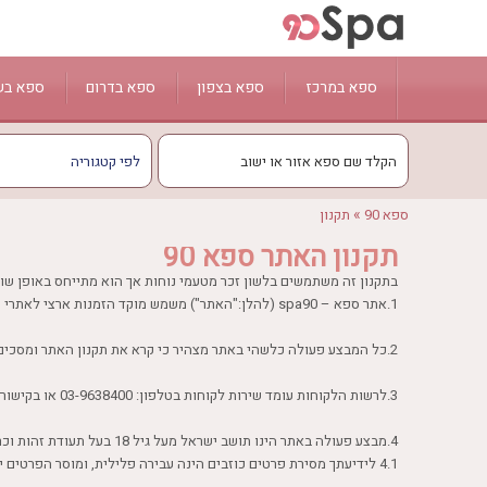
ספא במרכז
ספא בצפון
ספא בדרום
ספא בש
תל אביב
חיפה
יפו
אשדוד
טבריה
ראשון לציון
קיסריה
בת ים
אילת
נצרת עילית - נוף
רחובות
חדרה
כפר שמריהו
ים המלח
מעלות תרשיחא
»
ספא 90
תקנון
הרצליה
ראש פינה
באר שבע
עכו
תקנון האתר ספא 90
נתניה
צפת
עין גדי
כמון
בתקנון זה משתמשים בלשון זכר מטעמי נוחות אך הוא מתייחס באופן שוו
רמת גן
נהריה
אשקלון
ירכא
1.אתר ספא – spa90 (להלן:"האתר") משמש מוקד הזמנות ארצי לאתרי הספא הטובים בישראל, ופונה לקהל הגולשים ברשת האינטרנט
רעננה
זכרון יעקב
2.כל המבצע פעולה כלשהי באתר מצהיר כי קרא את תקנון האתר ומסכים להם וכי לא תהא לו כל טענה ו/או דרישה ו/או תביעה , והדבר יהוו בסיס משפטי, למעט אם החברה הפרה את הוראות התקנון, ו/או החוק.
3.לרשות הלקוחות עומד שירות לקוחות בטלפון: 03-9638400 או בקישור הבא
4.מבצע פעולה באתר הינו תושב ישראל מעל גיל 18 בעל תעודת זהות וכרטיס אשראי בתוקף אשר הונפק בישראל, וכל רכישה כפופה לאישור חברות האשראי.
4.1 לידיעתך מסירת פרטים כוזבים הינה עבירה פלילית, ומוסר הפרטים יהיה אחראי לכל נזק שיגרם לאתר עקב כך.