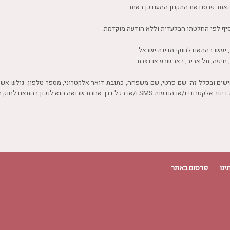
אישים ובכלל זה: שם פרטי, שם משפחה, כתובת דואר אלקטרוני, מספר טלפון. גולש א
ק התקשורת (בזק ושידורים) (תיקון מס' 40), התשס"ח–2008."
ינו
פרסום באתר