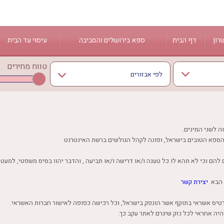
רון
דף הבית
ספא בירושלים והסביבה
עיסוי עד הבית
טווח מחירים
ירושלים
לפי אבזורים
 הגליל
מעלה החמישה
אישור
נס ציונה
נווה אילן
אירוודה
מודיעין
ארוחה
ה לשני המינים.
בריכה מחוממת
בריכה חיצונית
ג'קוזי
ג'קוזי פרטי
יצירת קשר
חדר כושר
חמאם טורקי
טיפול במים