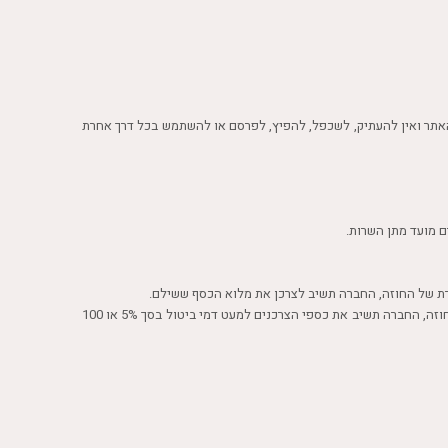
של האתר ואין להעתיק, לשכפל, להפיץ, לפרסם או להשתמש בכל דרך אחרת
רת של החוזה, החברה תשיב לצרכן את מלוא הכסף ששילם.
ד.ביטול שלא בשל אי התאמה בין הפרטים שנמסרו במסמך הגילוי למימושם בפועל, או שלא בשל אי אספקה במועד של השרות, או שלא בשל הפרה אחרת של החוזה, החברה תשיב את כספי הצרכנים למעט דמי ביטול בסך 5% או 100