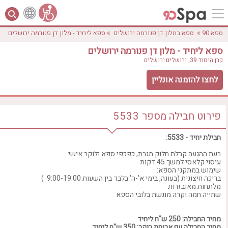
»
»
ספא 90
ספא במלון דן פנורמה ירושלים
ספא ליחיד - מלון דן פנורמה ירושלים
ספא ליחיד - מלון דן פנורמה ירושלים
קרן היסוד 39, ירושלים
ירושלים
לחצו להזמנה אונליין
פירוט חבילה
מספר
5533
לפי אבזורים
אישור
חבילת יחיד - 5533:
טווח מחירים
₪0 - ₪3000
אירוודה
בעת ההגעה קבלת חלוק מגבת, כפכפי ספא ולוקר אישי
עיסוי קלאסי למשך 45 דקות
ארוחה
שימוש במתקני הספא:
בריכה מחוממת
בריכה חיצונית (בעונה, בימי א'-ה' בלבד בין השעות 9:00-19:00 )
מלתחות מאובזרות
בריכה חיצונית
שתייה חמה וקרה מוגשת בלובי הספא
ג'קוזי
ג'קוזי פרטי
מחיר החבילה: 250 ש"ח ליחיד
מחיר החבילה עם ארוחת בוקר: 350 ש"ח ליחיד