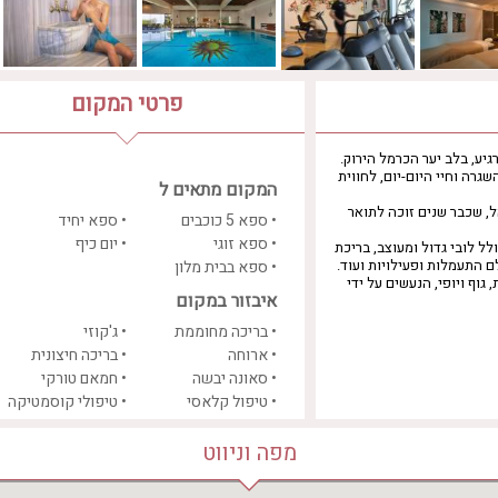
פרטי המקום
ע, בלב יער הכרמל הירוק.
רה וחיי היום-יום, לחווית
המקום מתאים ל
, שכבר שנים זוכה לתואר
• ספא 5 כוכבים
• ספא יחיד
• ספא זוגי
• יום כיף
אר, כולל לובי גדול ומעוצב, בריכת
לם התעמלות ופעילויות ועוד.
• ספא בבית מלון
ולל למעלה מ-70 טיפולי בריאות, גוף ויופי, הנעשים על ידי
איבזור במקום
• בריכה מחוממת
• ג'קוזי
• ארוחה
• בריכה חיצונית
• סאונה יבשה
• חמאם טורקי
• טיפול קלאסי
• טיפולי קוסמטיקה
• חדר כושר
מפה וניווט