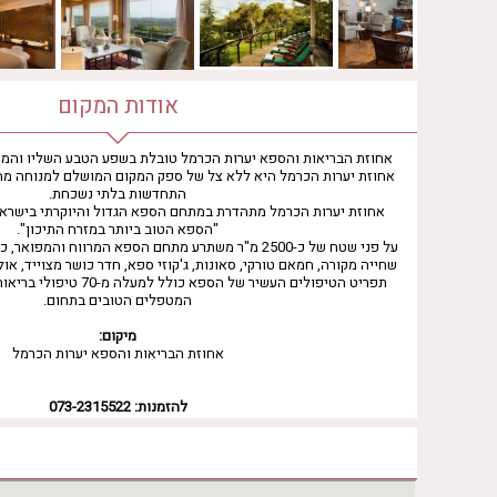
אודות המקום
אחוזת הבריאות והספא יערות הכרמל טובלת בשפע הטבע השליו והמרגי
אחוזת יערות הכרמל היא ללא צל של ספק המקום המושלם למנוחה מהשג
התחדשות בלתי נשכחת.
אחוזת יערות הכרמל מתהדרת במתחם הספא הגדול והיוקרתי בישראל
"הספא הטוב ביותר במזרח התיכון".
על פני שטח של כ-2500 מ"ר משתרע מתחם הספא המרווח והמפו
שחייה מקורה, חמאם טורקי, סאונות, ג'קוזי ספא, חדר כושר מצוייד, או
תפריט הטיפולים העשיר של הספא כ
המטפלים הטובים בתחום.
מיקום:
אחוזת הבריאות והספא יערות הכרמל
להזמנות:
073-2315522
שעות פעילות הספא
יום ראשון
09:00 - 21:00
יום שני
09:00 - 21:00
יום שלישי
09:00 - 21:00