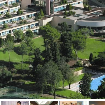
טיפול קלאסי
טיפולי קוסמטיקה
סאונה רטובה
סאונה יבשה
סוויטה
עיסוי אבנים חמות
עיסוי תאילנדי
שיאצו