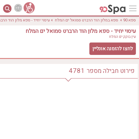
»
»
ספא 90
ספא במלון הוד הרברט סמואל ים המלח
עיסוי יחיד - ספא מלון הוד הר
עיסוי יחיד - ספא מלון הוד הרברט סמואל ים המלח
עין בוקק
ים המלח
לחצו להזמנה אונליין
פירוט חבילה
מספר
4781
לפי אבזורים
אישור
טווח מחירים
₪0 - ₪3000
אירוודה
ארוחה
בריכה מחוממת
בריכה חיצונית
ג'קוזי
ג'קוזי פרטי