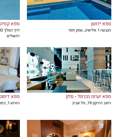
ספא ידושן
ספא ידושן מזמין אתכם לחווית ספא פסטורלית
ספא קסיה 
Jerusalem
הגבעה 1 אלישיב, עמק חפר
ושקטה שאין כמותה יחד עם עיסוים מקצועים
דופן ובלתי
ירושלים
שיעניקו לכם שחרור ושלווה
ספא מקצוע
ספא יערות הכרמל - מלון
ספא דימונ
ספא דימונ
רויאל ביץ תל אביב
שמריהו
רחוב הירקון 19, תל אביב
הזרוע 1, כפר שמריהו
כמה רגעים 
מחווית ספ