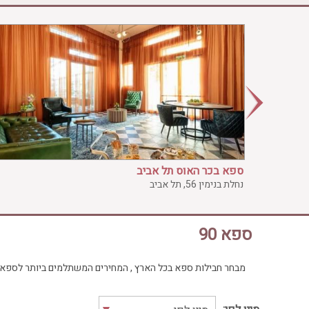
בריכה חיצונית
ג'קוזי
ג'קוזי פרטי
חדר כושר
חמאם טורקי
טיפול במים
טיפול קלאסי
טיפולי קוסמטיקה
סאונה רטובה
ספא בכר האוס תל אביב
סאונה יבשה
נחלת בנימין 56, תל אביב
סוויטה
עיסוי אבנים חמות
ספא 90
עיסוי תאילנדי
שיאצו
מבחר חבילות ספא בכל הארץ , המחירים המשתלמים ביותר לספא, מו