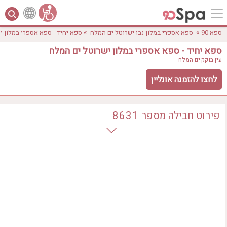
»
»
ספא 90
ספא אספרי במלון נבו ישרוטל ים המלח
ספא יחיד - ספא אספרי במלון י
ספא יחיד - ספא אספרי במלון ישרוטל ים המלח
עין בוקק
ים המלח
לחצו להזמנה אונליין
פירוט חבילה
מספר
8631
לפי אבזורים
אישור
טווח מחירים
₪0 - ₪3000
אירוודה
ארוחה
בריכה מחוממת
בריכה חיצונית
ג'קוזי
ג'קוזי פרטי