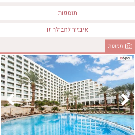
חדר כושר
חמאם טורקי
תוספות
טיפול במים
טיפול קלאסי
איבזור לחבילה זו
טיפולי קוסמטיקה
סאונה רטובה
תמונות
איבזור במקום
סאונה יבשה
• סאונה רטובה
• בריכה מחוממת
סוויטה
המקום
• ג'קוזי
• ארוחה
עיסוי אבנים חמות
• בריכה חיצונית
• סאונה יבשה
עיסוי תאילנדי
• טיפול קלאסי
שיאצו