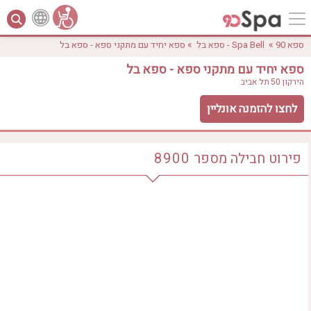
»
»
ספא 90
Spa Bell - ספא בל
ספא יחיד עם מתקני ספא - ספא בל
ספא יחיד עם מתקני ספא - ספא בל
הירקון 50
תל אביב
לחצו להזמנה אונליין
פירוט חבילה
מספר
8900
לפי אבזורים
אישור
טווח מחירים
₪0 - ₪3000
אירוודה
ארוחה
בריכה מחוממת
בריכה חיצונית
ג'קוזי
ג'קוזי פרטי