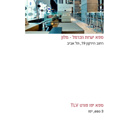
ספא יערות הכרמל - מלון
רויאל ביץ תל אביב
רחוב הירקון 19, תל אביב
ספא יפו פורט TLV
במלון ג'אפה פורט תוכלו ליהנות מחווית ספא
eso 3, יפו
בלתי נשכחת ומלאת שלווה וחידוש אנרגית עבור
הגוף והנפש כאחת