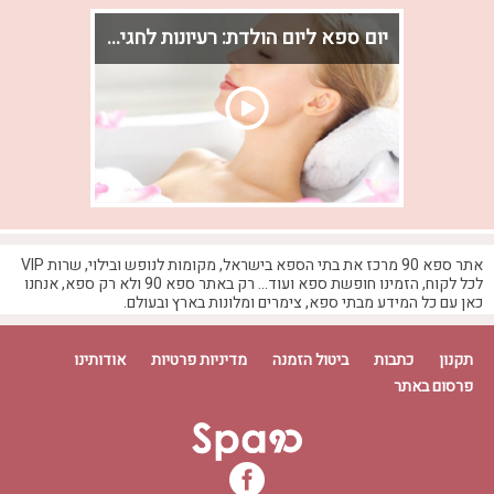
יום ספא ליום הולדת: רעיונות לחגיגה מפנקת
מחפשים דרך מיוחדת לחגוג יום הולדת? הכירו
רעיונות ליום ספא זוגי, בילוי עם חברים, חבילה
עם לינה ותוספות שיהפכו את החגיגה למפנקת
באמת.
אתר ספא 90 מרכז את בתי הספא בישראל, מקומות לנופש ובילוי, שרות VIP
לכל לקוח, הזמינו חופשת ספא ועוד... רק באתר ספא 90 ולא רק ספא, אנחנו
כאן עם כל המידע מבתי ספא, צימרים ומלונות בארץ ובעולם.
תקנון
כתבות
ביטול הזמנה
מדיניות פרטיות
אודותינו
פרסום באתר