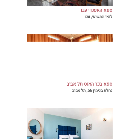
ספא האפנדי עכו
חווית ספא מושלמת בספא במלון האפנדי עם
לואי התשיעי, עכו
טיפולים ועיסוים מפנקים המתבצעים על ידי
הצוות המומחה שלנו
ספא בכר האוס תל אביב
בספא בכר האוס תוכלו ליהנות מחופשת ספא
נחלת בנימין 56, תל אביב
מדהימה עם אווירה שלווה ומרגיעה.