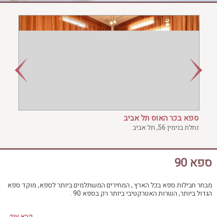
ג'קוזי פרטי
חדר כושר
חמאם טורקי
טיפול במים
טיפול קלאסי
טיפולי קוסמטיקה
סאונה רטובה
סאונה יבשה
סוויטה
ספא בכר האוס תל אביב
עיסוי אבנים חמות
נחלת בנימין 56, תל אביב
עיסוי תאילנדי
שיאצו
ספא 90
מבחר חבילות ספא בכל הארץ , המחירים המשתלמים ביותר לספא, מוקד ספא
הגדול ביותר, השרות האטרקטיבי ביותר רק בספא 90 .
קרא עוד...