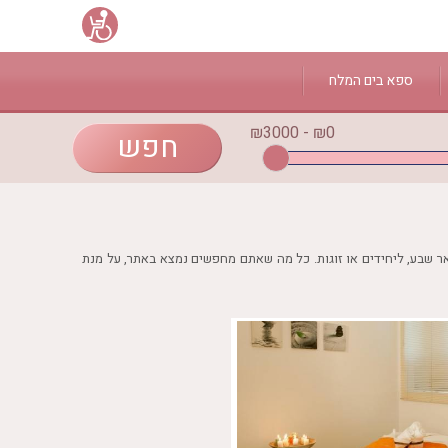
Select Language
▼
ספא בים המלח
₪0 - ₪3000
באר שבע? הגעתם למקום הנכון! באתר ספא 90 ריכזנו עבורכם חבילות ספא בעיר באר שבע, ליחידים או זוגות. כל מה שאתם מחפשים נמצא באתר, על מנת