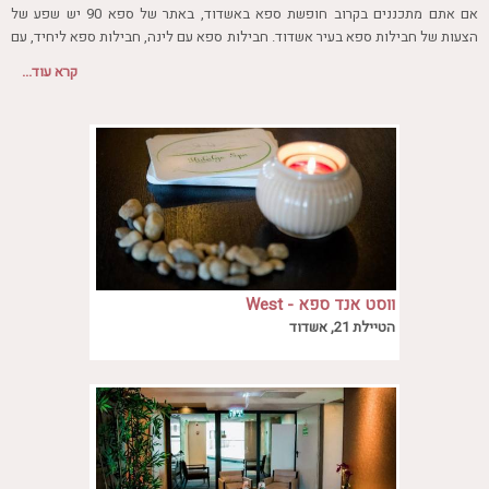
חדר כושר
אם אתם מתכננים בקרוב חופשת ספא באשדוד, באתר של ספא 90 יש שפע של
חמאם טורקי
הצעות של חבילות ספא בעיר אשדוד. חבילות ספא עם לינה, חבילות ספא ליחיד, עם
טיפולי בריאות, עיסויים מיוחדים, כל מה שאתם מחפשים מרוכז אצלנו באתר.
טיפול במים
קרא עוד...
הקליקו על החבילה הרצויה, ואתם בדרך לחופשה נפלאה.
טיפול קלאסי
טיפולי קוסמטיקה
סאונה רטובה
סאונה יבשה
סוויטה
עיסוי אבנים חמות
עיסוי תאילנדי
שיאצו
ווסט אנד ספא - West
ווסט אנד ספא הינו ספא השוכן אל מול חופיה
and spa
הטיילת 21, אשדוד
המרהיבים של אשדוד מזמין אתכם לבוא
וליהנות ממבחר חבילות ספא מפנקות.