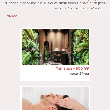
חדר כושר
אשקלון ידועה כעיר חוף במחוז הדרום בישראל ושוכנת במישור החוף הדרומי שבין
חמאם טורקי
הנגב לשפלה בקצה המערבי של חבל לכיש.
העיר מציעה מגוון רחב של מלונות ספא ברמה הגבוה ביותר, ובמחירים אטרקטיבים
טיפול במים
קרא עוד...
ביותר לכל כיס, אתר הספא הגדול ספא 90 ריכז עבורכם את מגוון חבילות הספא הכי
טיפול קלאסי
שוות ברעננה.
טיפולי קוסמטיקה
סאונה רטובה
סאונה יבשה
סוויטה
עיסוי אבנים חמות
עיסוי תאילנדי
שיאצו
ימה ספא - Yama spa
הנמל 9, אשקלון