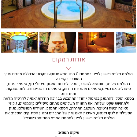
חדר כושר
חמאם טורקי
טיפול במים
טיפול קלאסי
טיפולי קוסמטיקה
סאונה רטובה
סאונה יבשה
סוויטה
אודות המקום
עיסוי אבנים חמות
עיסוי תאילנדי
הולמס פלייס ראשון לציון במתחם G הינו ספא מושקע ויוקרתי הכוללת מתחם ענקי
המעוצב בקפידה.
שיאצו
בהולמס פלייס, זאוספא לשעבר, תוכלו ליהנות ממגוון טיפולי גוף, טיפולי פנים,
טיפולים אנרגטיים,טיפולים מהמזרח הרחוק, טיפולים חדשניים וחבילות מפנקות
ומיוחדות.
בספא תוכלו להתפנק בטיפול ייחודי המתבצע בבריכה הידרותראפית להרפיה מלאה
ולתחושת שקט ושלווה. את החוויה משלימים מתחם טיפולים קוסמטיים, ג'קוזי,
סאונה יבשה ורטובה. העיצוב המרהיב, הספא המפנק, השירות המושלם, מגוון
הפעילויות לגוף ולנפש, האיכות האנושית של החברים ומגוון הפינוקים הופכים את
הולמס פלייס ראשון לציון למתחם הספא המפואר בישראל.
מיקום הספא: