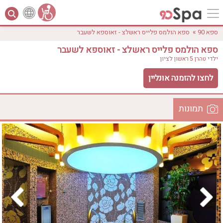
»
ספא 90
ספא הולמס פלייס ראשלצ - זאוספא לשעבר
ספא הולמס פלייס ראשלצ - זאוספא לשעבר
ילדי טהרן 5
ראשון לציון
לחצו להזמנה אונליין
תמונות
לפי אבזורים
המקום
אישור
טווח מחירים
₪0 - ₪3000
אירוודה
ארוחה
בריכה מחוממת
בריכה חיצונית
ג'קוזי
ג'קוזי פרטי