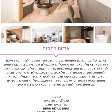
חדר כושר
חמאם טורקי
טיפול במים
טיפול קלאסי
טיפולי קוסמטיקה
סאונה רטובה
סאונה יבשה
סוויטה
אודות המקום
עיסוי אבנים חמות
עיסוי תאילנדי
בליבה של העיר יפו בין הסמטות הקסומות של העיר העתיקה לבין הים ההתיכון
המרהיב נמצא מלון ג'אפה פורט, תוכלו לראות במלון את השילוב בין העבר העתיק
שיאצו
לבין המודרניות המלון מוקף באטרקציות מדהימות במרחק הליכה קצר כמו מוזיאון
לאומנות, שוק הפשפשים , נמל תל אביב ועוד רבים.. במלון יש סוויטות רחבות
ומאובזרות ולחלקן קיים גם ג'קוזי פרטי. כדי לשפר את השהות במלון תכירו את
מתחם הספא, המציע תפריט עיסוים מגוון המתבצעים על ידי מעסים מוכשרים
ומקצועים שיכלו לתת לכם את חווית הספא הכי מוצלחת שיש
כתובת:
קדם 3, תל אביב יפו
מלון ג'אפה פורט
שעות פעילות הספא