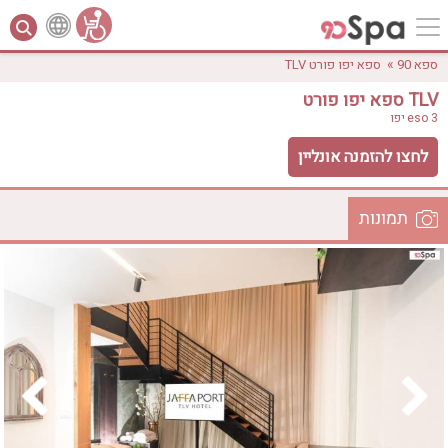
»
ספא 90
ספא יפו פורט TLV
ספא יפו פורט TLV
eso 3
יפו
לחצו להזמנה אונליין
תמונות
לפי אבזורים
המקום
אישור
טווח מחירים
₪0 - ₪3000
אירוודה
ארוחה
בריכה מחוממת
בריכה חיצונית
ג'קוזי
ג'קוזי פרטי