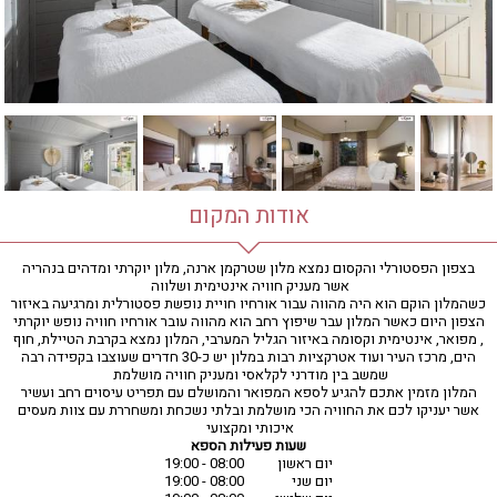
חדר כושר
חמאם טורקי
טיפול במים
טיפול קלאסי
טיפולי קוסמטיקה
סאונה רטובה
סאונה יבשה
סוויטה
אודות המקום
עיסוי אבנים חמות
עיסוי תאילנדי
בצפון הפסטורלי והקסום נמצא מלון שטרקמן ארנה, מלון יוקרתי ומדהים בנהריה
אשר מעניק חוויה אינטימית ושלווה
שיאצו
כשהמלון הוקם הוא היה מהווה עבור אורחיו חויית נופשת פסטורלית ומרגיעה באיזור
הצפון היום כאשר המלון עבר שיפוץ רחב הוא מהווה עובר אורחיו חוויה נופש יוקרתי
, מפואר, אינטימית וקסומה באיזור הגליל המערבי, המלון נמצא בקרבת הטיילת, חוף
הים, מרכז העיר ועוד אטרקציות רבות במלון יש כ-30 חדרים שעוצבו בקפידה רבה
שמשב בין מודרני לקלאסי ומעניק חוויה מושלמת
המלון מזמין אתכם להגיע לספא המפואר והמושלם עם תפריט עיסוים רחב ועשיר
אשר יעניקו לכם את החוויה הכי מושלמת ובלתי נשכחת ומשחררת עם צוות מעסים
איכותי ומקצועי
שעות פעילות הספא
יום ראשון
08:00 - 19:00
יום שני
08:00 - 19:00