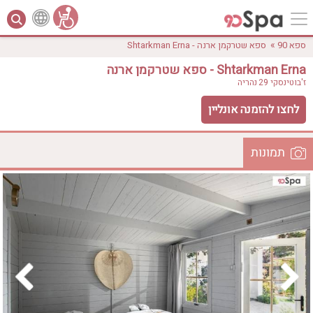
»
ספא 90
ספא שטרקמן ארנה - Shtarkman Erna
ספא שטרקמן ארנה - Shtarkman Erna
ז'בוטינסקי 29
נהריה
לחצו להזמנה אונליין
תמונות
לפי אבזורים
המקום
אישור
טווח מחירים
₪0 - ₪3000
אירוודה
ארוחה
בריכה מחוממת
בריכה חיצונית
ג'קוזי
ג'קוזי פרטי