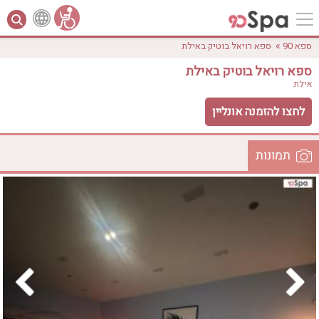
»
ספא 90
ספא רויאל בוטיק באילת
ספא רויאל בוטיק באילת
אילת
לחצו להזמנה אונליין
תמונות
לפי אבזורים
המקום
אישור
טווח מחירים
₪0 - ₪3000
אירוודה
ארוחה
בריכה מחוממת
בריכה חיצונית
ג'קוזי
ג'קוזי פרטי