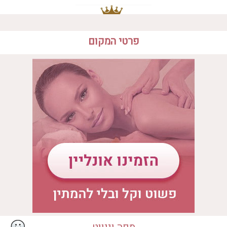
פרטי המקום
המקום מתאים ל
• ספא יחיד
• ספא זוגי
איבזור במקום
• ג'קוזי
• סאונה יבשה
• טיפול קלאסי