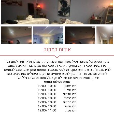
חדר כושר
חמאם טורקי
טיפול במים
טיפול קלאסי
טיפולי קוסמטיקה
סאונה רטובה
סאונה יבשה
סוויטה
אודות המקום
עיסוי אבנים חמות
עיסוי תאילנדי
בתוך השקט של מתחם רויאל פארק המדהים, מסתתר מקום שלא דומה לשום דבר
אחר בעיר. ספא רויאל בוטיק הוא לא רק ספא הוא מקום לברוח אליו, לנשום,
שיאצו
להירגע… ולהרגיש מחדש. כאן, רגע לפני שהשגרה תופסת אותך שוב, תוכל להתמסר
לחוויה שעושה סדר בין הגוף לנפש: עיסויים מדויקים, טיפולים שמרגישים כמו
חיבוק, ואנשי מקצוע שנבחרו לא רק בגלל תעודות אלא בגלל הלב.
שעות פעילות הספא
יום ראשון
10:00 - 19:00
יום שני
10:00 - 19:00
יום שלישי
10:00 - 19:00
יום רביעי
10:00 - 19:00
יום חמישי
10:00 - 19:00
יום שישי
10:00 - 17:00
יום שבת
11:00 - 19:00