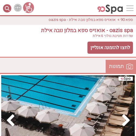
»
ספא 90
אואזיס ספא במלון נובה אילת - oazis spa
אואזיס ספא במלון נובה אילת - oazis spa
שדרות חטיבת גולני 6
אילת
לחצו להזמנה אונליין
תמונות
לפי אבזורים
המקום
אישור
טווח מחירים
₪0 - ₪3000
אירוודה
ארוחה
בריכה מחוממת
בריכה חיצונית
ג'קוזי
ג'קוזי פרטי