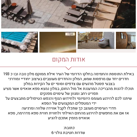
חדר כושר
חמאם טורקי
טיפול במים
טיפול קלאסי
טיפולי קוסמטיקה
סאונה רטובה
סאונה יבשה
סוויטה
אודות המקום
עיסוי אבנים חמות
עיסוי תאילנדי
באילת התוססת והחמימה בחלקו הדרומי של העיר אילת ממוקם מלון נובה ובו כ 193
חדרים יחד עם מרפסות שמש, המלון והחדרים מעוצבים בעיצוב יחודיי ומודרני
שיאצו
בצבעי פסטל מרגעים עם צדפים וסוסי ים על הקירות במלון
תוכלו להנות מהבריכה המרעננת אל מול החום, במלון נמצא ספא אואזיס אשר מציע
תפריט רחב ומגוון של עיסוים מפנקים
שיתנו לכם להירגע מעומס היומיומי ולחידוש הגוף והנפש הטיפולים מתבצעים על
ידי המטפלים המקצועים של הספא
חדרי העיסוים מעוצב כך שתכלו לקבל אווירה שלווה ומרגיעה
אז אם את מחפשים להירגע מהחום האילתי ולחווית חווית ספא מדהימה, ספא
אואזיס מזמין אתכם להגיע
כתובת:
שדרות חטיבת גולני 6