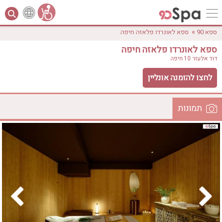
»
ספא 90
ספא לאונרדו פלאזה חיפה
ספא לאונרדו פלאזה חיפה
דוד אלעזר 10
חיפה
לחצו להזמנה אונליין
תמונות
לפי אבזורים
המקום
אישור
טווח מחירים
₪0 - ₪3000
אירוודה
ארוחה
בריכה מחוממת
בריכה חיצונית
ג'קוזי
ג'קוזי פרטי