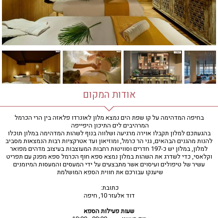
חדר כושר
חמאם טורקי
טיפול במים
טיפול קלאסי
טיפולי קוסמטיקה
סאונה רטובה
סאונה יבשה
סוויטה
אודות המקום
עיסוי אבנים חמות
עיסוי תאילנדי
בחיפה המדהימה על קו שפת הים נמצא מלון לאונרדו פלאזה בין הרי הכרמל
המרהיבים לים התיכון היפייפה
שיאצו
בהגעתכם למלון תקבלו אוירה מרגיעה ושלווה בנוף לשהות המדהימה במלון תוכלו
להנות מהגנים הבהאים, גני הר כרמל, ומוזיאון ועד אטרקציות רבות הנמצאות מסביב
למלון, במלון יש כ-197 חדרים וסוויטות רחבות המעוצבות בעיצוב מדהים מפואר
וקלאסי, כדי לשדרג את השהות במלון נמצא ספא חוף הכרמל ספא מפנק עם תפריט
עשיר של טיפולים ועיסוים אשר מתבצעים על ידי המעסים והמעסות המיומנים
שיענקו עבורכם את חווית הספא המושלמת
כתובת:
דוד אלעזר 10, חיפה
שעות פעילות הספא