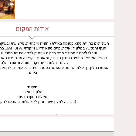
אודות המקום
מעוניינים בחווית ספא קסומה באילת? חוויה איכותית, מקצועית ובעיק
הגוף והנפש?
תוכלו ליהנות מבילוי ספא בדרום שיעניק לכם אנרגיות מחודשות 
הספא המפואר מעוצב בסגנון חדשני, ומאובזר בקפידה עד הפרט האחר
ושלווה, מלווה במוסיקה קסומה ותאורה מלטפ
הספא במלון דן אילת הנו ספא העומד בסטנדרטים בינלאומיים, לחוויה
ביותר.
מיקום:
מלון דן אילת
טיילת החוף הצפוני
(בקרבה למלון ישנו חניון ללא עלות, בהתאם למקום
להזמנות התקשרו:
073-3384958
שעות פעילות הספא
יום ראשון
10:00 - 18:00