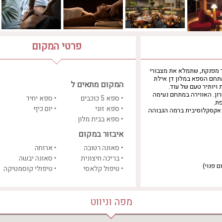
פרטי המקום
ר מפנקת, שתמלא את מצבורי
 במלון דן אילת, קיים ספא חדיש ויוקרתי, JAH SPA. במתחם הספא במלון דן אילת
המקום מתאים ל
ויותיר טעם של עוד.
ון. האווירה במתחם נעימה
• ספא 5 כוכבים
• ספא יחיד
ת.
• ספא זוגי
• יום כיף
 אקסקלוסיבית ברמה הגבוהה
• ספא בבית מלון
איבזור במקום
• סאונה רטובה
• ארוחה
• בריכה חיצונית
• סאונה יבשה
 פנוי)
• טיפול קלאסי
• טיפולי קוסמטיקה
מפה וניווט