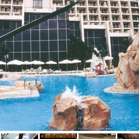
טיפול קלאסי
טיפולי קוסמטיקה
סאונה רטובה
סאונה יבשה
סוויטה
עיסוי אבנים חמות
עיסוי תאילנדי
שיאצו