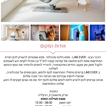
חדר כושר
חמאם טורקי
טיפול במים
טיפול קלאסי
טיפולי קוסמטיקה
סאונה רטובה
סאונה יבשה
סוויטה
אודות המקום
עיסוי אבנים חמות
עיסוי תאילנדי
הדבר הבא - LAB EVER - ספא וולנס טכנולוגי .ספא שמטרתו להעניק לכם חווית
התחדשות שתת לכם תחושה של קפיצה קטנה לחו"ל ובו תוכלו לקחת רגע לעצמכם
שיאצו
ולקבל פסק זמן מקצב החיים האינטנסיבי, להוריד לחצים ולהחזיר את הגוף והנפש
לשלווה
ב LAB EVER קיימים טיפולי התחדשות לגוף ולנפש, המבוססים על טכנולוגיה,
שנועדו להשיג עבורכם את הגרסה הכי טובה שלכם
אנחנו קוראים לכם להגיע ולתת לנפש שלכם ולגוף יחד את מה שהם זקוקים לו רוגע,
שלווה והתחדשות
כתובת:
אריק אינשטין 3, הרצליה
שעות פעילות הספא
יום ראשון
08:00 - 13:00