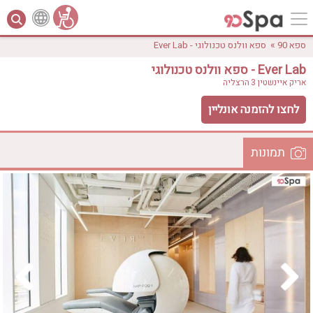
»
ספא 90
ספא וולנס טכנולוגי - Ever Lab
ספא וולנס טכנולוגי - Ever Lab
אריק איינשטין 3
הרצליה
לחצו להזמנה אונליין
תמונות
לפי אבזורים
המקום
אישור
טווח מחירים
₪0 - ₪3000
אירוודה
ארוחה
בריכה מחוממת
בריכה חיצונית
ג'קוזי
ג'קוזי פרטי