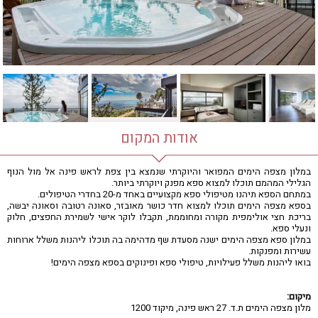
חדר כושר
חמאם טורקי
טיפול במים
טיפול קלאסי
טיפולי קוסמטיקה
סאונה רטובה
סאונה יבשה
סוויטה
אודות המקום
עיסוי אבנים חמות
עיסוי תאילנדי
במלון מצפה הימים המפואר והיוקרתי שנמצא בין צפת לראש פינה אל מול הנוף
הגלילי המהמם תוכלו למצוא ספא מפנק ויוקרתי ביותר.
שיאצו
במתחם הספא תיהנו מטיפולי ספא מקצועיים באחד מ-20 בחדרי הטיפולים.
בספא מצפה הימים תוכלו למצוא חדר כושר מאובזר, סאונה רטובה וסאונה יבשה,
בריכת חצי אולימפית מקורה ומחוממת, תקבלו לוקר אישי לשמירת החפצים, חלוק
ונעלי ספא.
במלון ספא מצפה הימים ישנה מסעדת שף מדהימה בה תוכלו ליהנות משלל ארוחות
עשירות ומפנקות.
בואו ליהנות משלל פעילויות, טיפולי ספא ופינוקים בספא מצפה הימים!
מיקום:
מלון מצפה הימים ת.ד. 27 ראש פינה, מיקוד 1200