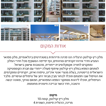
חדר כושר
חמאם טורקי
טיפול במים
טיפול קלאסי
טיפולי קוסמטיקה
סאונה רטובה
סאונה יבשה
סוויטה
אודות המקום
עיסוי אבנים חמות
עיסוי תאילנדי
מלון ריץ-קרלטון הרצליה הנו פנינה תיירותית בסטנדרטים בינלאומיים, מלון מפואר
המציע חדרי אירוח יוקרתיים ומרווחים, נוף יפייפה המשקיף מכל חדרי המלון
שיאצו
ומתקנים לחוויה אקסקלוסיבית ייחודית, מהטובות שישנן בישראל.
למתחם הספא במלון ריץ-קרלטון שיתוף פעולה ייחודי עם חברת הקוסמטיקה
הישראלית כריסטינה, בעלת מוצרי אנטי איג'ינג, טיפוח ואיזון, יוקרתיים ומתקדמים.
את הטיפול שבו חפצתם תוכלו לבחור מבין מבחר רחב של טיפולים ועיסויים. מלבד
הטיפולים, תוכלו ליהנות ממתקני הספא המפוארים, חמאם טורקי, סאונה יבשה
ורטובה, חדר כושר ובריכה חיצונית מחוממת.
מיקום:
מלון ריץ-קרלטון, קומה 10
מרינה, הרצליה פיתוח, השונית 4