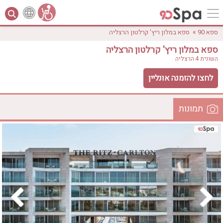
»
ספא 90
ספא במלון ריץ' קרלטון הרצליה
ספא במלון ריץ' קרלטון הרצליה
השונית 4
הרצליה
לחצו להזמנה אונליין
תמונות
לפי אבזורים
המקום
אישור
טווח מחירים
₪0 - ₪3000
אירוודה
ארוחה
בריכה מחוממת
בריכה חיצונית
ג'קוזי
ג'קוזי פרטי