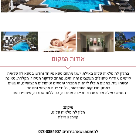
חדר כושר
חמאם טורקי
טיפול במים
טיפול קלאסי
טיפולי קוסמטיקה
סאונה רטובה
סאונה יבשה
סוויטה
אודות המקום
עיסוי אבנים חמות
עיסוי תאילנדי
במלון לה פלאיה פלוס באילת, ישנו מתחם ספא מיוחד וחדש. בספא לה פלאיה
קיימים 6 חדרי טיפולים מעוצבים ומרווחים, מתחם פדיקור מניקור, מקלחת, סאונה
שיאצו
יבשה ועוד. במקום תוכלו ליהנות ממבחר עיסויים וטיפולים מקצועיים, הנעשים
במגוון טכניקות מתקדמות, על ידי צוות מקצועי ומנוסה.
הספא באילת מציע מבחר חבילות מפנקות, הכוללות ארוחות, עיסויים ועוד.
מיקום:
מלון לה פלאיה פלוס,
קאמן 3 אילת
להזמנות ושאר בירורים:
073-3384907