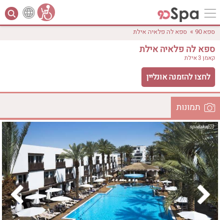
»
ספא 90
ספא לה פלאיה אילת
ספא לה פלאיה אילת
קאמן 3
אילת
לחצו להזמנה אונליין
תמונות
לפי אבזורים
המקום
אישור
טווח מחירים
₪0 - ₪3000
אירוודה
ארוחה
בריכה מחוממת
בריכה חיצונית
ג'קוזי
ג'קוזי פרטי